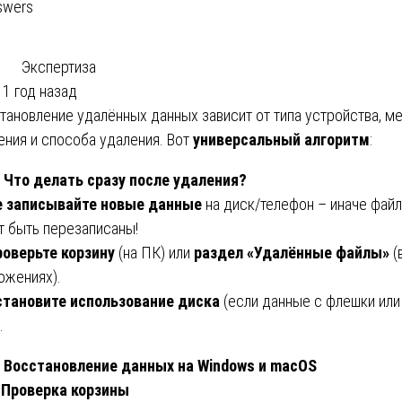
swers
Экспертиза
1 год назад
тановление удалённых данных зависит от типа устройства, м
ения и способа удаления. Вот
универсальный алгоритм
:
. Что делать сразу после удаления?
е записывайте новые данные
на диск/телефон – иначе фай
т быть перезаписаны!
роверьте корзину
(на ПК) или
раздел «Удалённые файлы»
(
ожениях).
становите использование диска
(если данные с флешки или
.
. Восстановление данных на Windows и macOS
 Проверка корзины