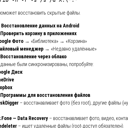
поможет восстановить скрытые файлы.
. Восстановление данных на Android
 Проверить корзину в приложениях
oogle Фото
→ «Библиотека» → «Корзина»
айловый менеджер
→ «Недавно удалённые»
 Восстановление через облако
 данные были синхронизированы, попробуйте:
oogle Диск
eDrive
ropbox
. Программы для восстановления файлов
iskDigger
– восстанавливает фото (без root), другие файлы (н
.
r.Fone — Data Recovery
– восстанавливает фото, видео, конта
ndeleter
– ищет удалённые файлы (root-доступ обязателен).