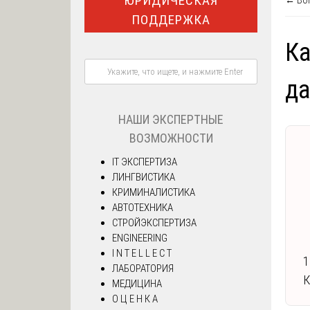
ЮРИДИЧЕСКАЯ
← Воп
ПОДДЕРЖКА
Ка
д
НАШИ ЭКСПЕРТНЫЕ
ВОЗМОЖНОСТИ
IT ЭКСПЕРТИЗА
ЛИНГВИСТИКА
КРИМИНАЛИСТИКА
АВТОТЕХНИКА
СТРОЙЭКСПЕРТИЗА
ENGINEERING
I N T E L L E C T
1
ЛАБОРАТОРИЯ
К
МЕДИЦИНА
О Ц Е Н К А