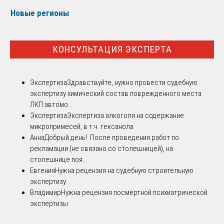
Новые регионы
КОНСУЛЬТАЦИЯ ЭКСПЕРТА
Экспертиза
Здравствуйте, нужно провести судебную
экспертизу химический состав поврежденного места
ЛКП автомо...
Экспертиза
Экспертиза алкоголя на содержание
микропримесей, в т.ч. гексанола
Анна
Добрый день! После проведения работ по
рекламации (не связано со столешницей), на
столешнице поя...
Евгения
Нужна рецензия на судебную строительную
экспертизу
Владимир
Нужна рецензия посмертной психиатрической
экспертизы