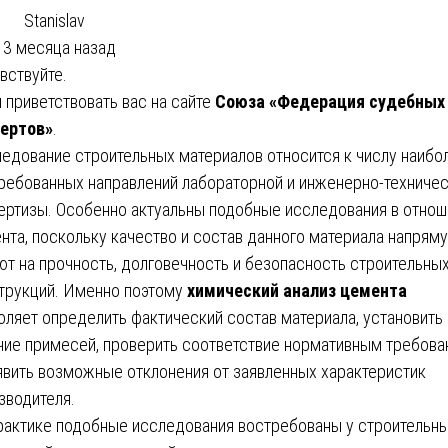
Stanislav
3 месяца назад
вствуйте.
 приветствовать вас на сайте
Союза «Федерация судебных
ертов»
.
едование строительных материалов относится к числу наибо
ребованных направлений лабораторной и инженерно-техниче
ертизы. Особенно актуальны подобные исследования в отнош
нта, поскольку качество и состав данного материала напрям
ют на прочность, долговечность и безопасность строительны
трукций. Именно поэтому
химический анализ цемента
оляет определить фактический состав материала, установить
чие примесей, проверить соответствие нормативным требова
явить возможные отклонения от заявленных характеристик
зводителя.
рактике подобные исследования востребованы у строительн