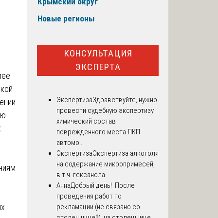
Крымский округ
Новые регионы
КОНСУЛЬТАЦИЯ
ЭКСПЕРТА
лее
ской
Экспертиза
Здравствуйте, нужно
ении
провести судебную экспертизу
ую
химический состав
х
поврежденного места ЛКП
автомо...
Экспертиза
Экспертиза алкоголя
на содержание микропримесей,
ниям
в т.ч. гексанола
Анна
Добрый день! После
проведения работ по
ых
рекламации (не связано со
столешницей), на столешнице