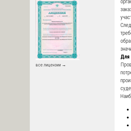
орга
зака
учас
След
треб
обра
знач
Для 
Пров
все лицензии →
потр
прои
суде
Наиб