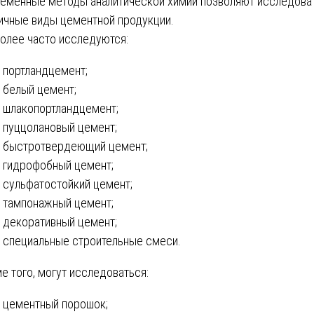
еменные методы аналитической химии позволяют исследова
ичные виды цементной продукции.
олее часто исследуются:
портландцемент;
белый цемент;
шлакопортландцемент;
пуццолановый цемент;
быстротвердеющий цемент;
гидрофобный цемент;
сульфатостойкий цемент;
тампонажный цемент;
декоративный цемент;
специальные строительные смеси.
е того, могут исследоваться:
цементный порошок;