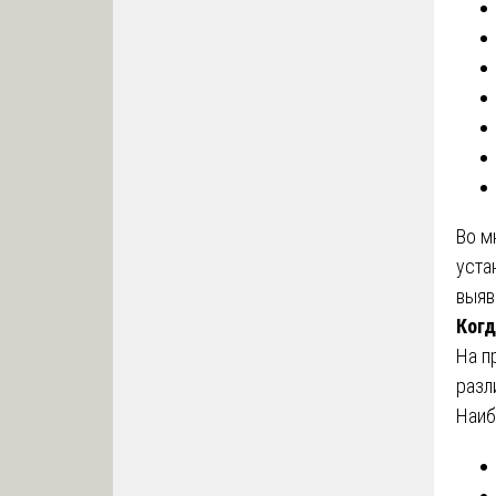
Во м
уста
выяв
Когд
На п
разл
Наиб