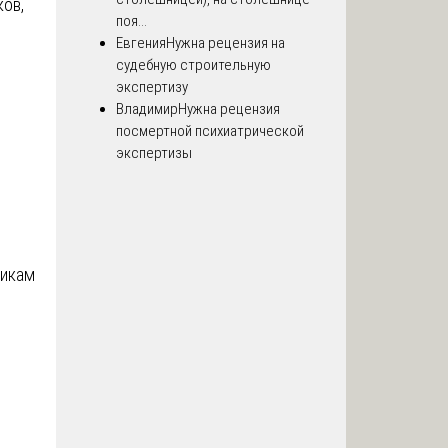
ков,
поя...
Евгения
Нужна рецензия на
судебную строительную
экспертизу
Владимир
Нужна рецензия
посмертной психиатрической
экспертизы
никам