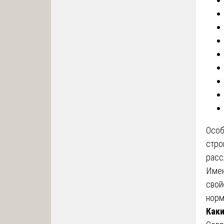
Особ
стро
расс
Име
свой
норм
Каки