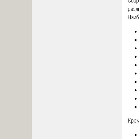
Совр
разл
Наиб
Кром