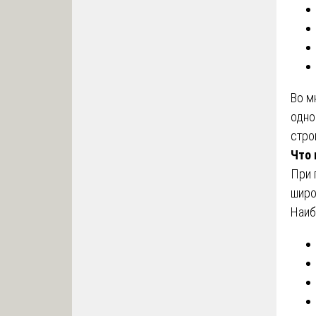
Во м
одно
стро
Что 
При 
широ
Наиб