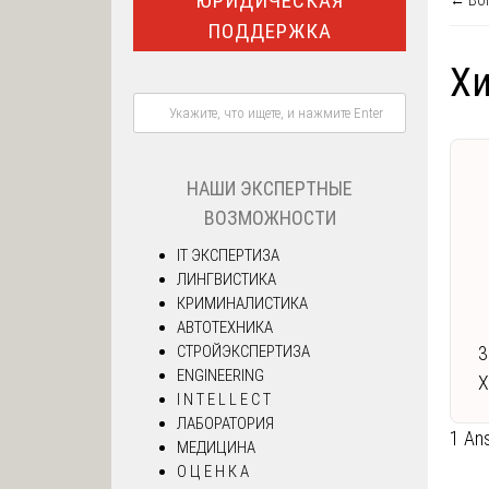
ЮРИДИЧЕСКАЯ
← Воп
ПОДДЕРЖКА
Хи
НАШИ ЭКСПЕРТНЫЕ
ВОЗМОЖНОСТИ
IT ЭКСПЕРТИЗА
ЛИНГВИСТИКА
КРИМИНАЛИСТИКА
АВТОТЕХНИКА
3
СТРОЙЭКСПЕРТИЗА
ENGINEERING
Х
I N T E L L E C T
ЛАБОРАТОРИЯ
1 An
МЕДИЦИНА
О Ц Е Н К А