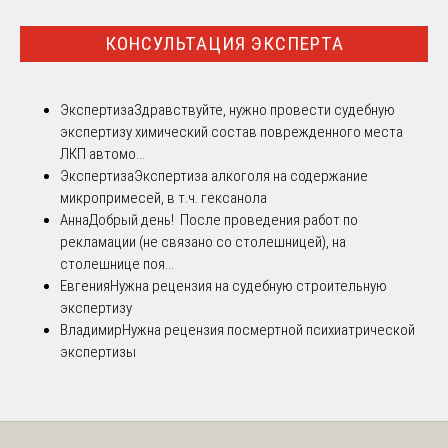
КОНСУЛЬТАЦИЯ ЭКСПЕРТА
Экспертиза
Здравствуйте, нужно провести судебную
экспертизу химический состав поврежденного места
ЛКП автомо...
Экспертиза
Экспертиза алкоголя на содержание
микропримесей, в т.ч. гексанола
Анна
Добрый день! После проведения работ по
рекламации (не связано со столешницей), на
столешнице поя...
Евгения
Нужна рецензия на судебную строительную
экспертизу
Владимир
Нужна рецензия посмертной психиатрической
экспертизы