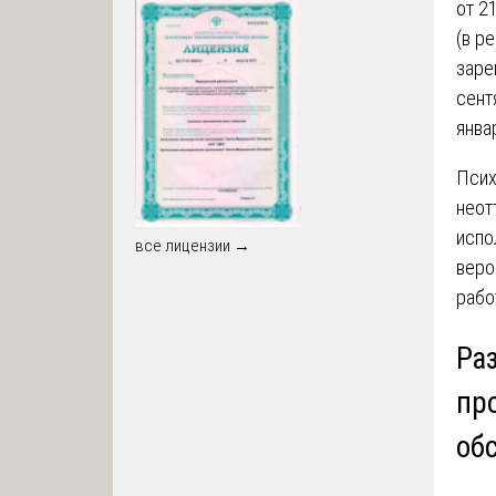
от 2
(в р
заре
сент
янва
Псих
неот
испо
все лицензии →
веро
рабо
Ра
пр
об