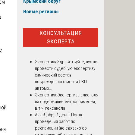
Крымский округ
ем
Новые регионы
№
КОНСУЛЬТАЦИЯ
ЭКСПЕРТА
а
Экспертиза
Здравствуйте, нужно
в
провести судебную экспертизу
химический состав
поврежденного места ЛКП
автомо...
Экспертиза
Экспертиза алкоголя
на содержание микропримесей,
ной
в т.ч. гексанола
Анна
Добрый день! После
проведения работ по
рекламации (не связано со
она
столешницей), на столешнице