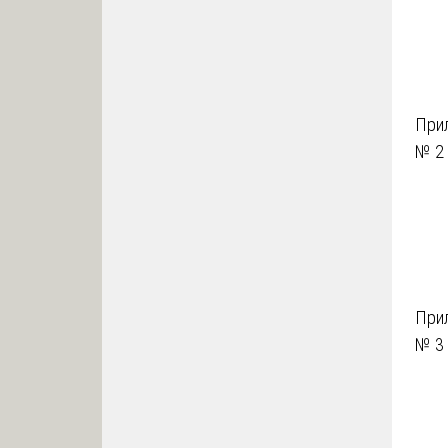
При
№ 2
При
№ 3