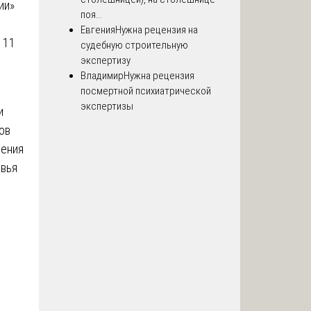
ии»
поя...
и
Евгения
Нужна рецензия на
 11
судебную строительную
экспертизу
Владимир
Нужна рецензия
посмертной психиатрической
экспертизы
и
ов
жения
овья