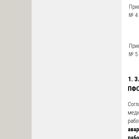
При
№ 4
При
№ 5
1. 
ПФ
Согл
меди
рабо
авар
рабо