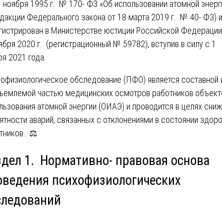
1 ноября 1995 г. № 170- ФЗ «Об использовании атомной энерг
едакции Федерального закона от 18 марта 2019 г. № 40- ФЗ) 
гистрирован в Министерстве юстиции Российской Федерации
ября 2020 г. (регистрационный № 59782), вступив в силу с 1
ря 2021 года.
офизиологическое обследование (ПФО) является составной 
ъемлемой частью медицинских осмотров работников объект
льзования атомной энергии (ОИАЭ) и проводится в целях сни
ятности аварий, связанных с отклонениями в состоянии здор
тников. ⚖️
здел 1. Нормативно- правовая основа
оведения психофизиологических
следований