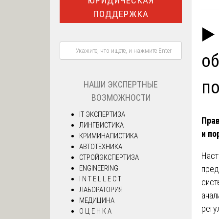
ЮРИДИЧЕСКАЯ
ПОДДЕРЖКА
▶️
об
п
НАШИ ЭКСПЕРТНЫЕ
ВОЗМОЖНОСТИ
IT ЭКСПЕРТИЗА
Прав
ЛИНГВИСТИКА
и по
КРИМИНАЛИСТИКА
АВТОТЕХНИКА
Наст
СТРОЙЭКСПЕРТИЗА
пред
ENGINEERING
I N T E L L E C T
сист
ЛАБОРАТОРИЯ
анал
МЕДИЦИНА
регу
О Ц Е Н К А