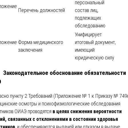
персональный
ложение
Перечень должностей
состав лиц,
подлежащих
обследованию
Унифицирует
ложение
Форма медицинского
итоговый документ,
заключения
имеющий
юридическую силу
3. Законодательное обоснование обязательности
О
асно пункту 2 Требований (Приложение № 1 к Приказу № 749н
цинские осмотры и психофизиологические обследования
тников ОИАЭ проводятся
в целях снижения вероятности
ий, связанных с отклонениями в состоянии здоровья
тников
, и обеспечиваются выдачей или отказом в выдаче