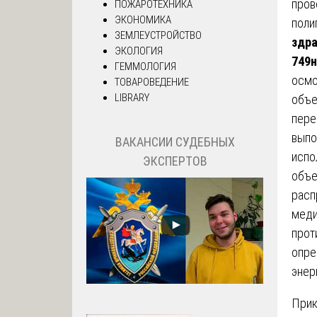
пров
ПОЖАРОТЕХНИКА
ЭКОНОМИКА
поли
ЗЕМЛЕУСТРОЙСТВО
здра
ЭКОЛОГИЯ
749н
ГЕММОЛОГИЯ
осмо
ТОВАРОВЕДЕНИЕ
LIBRARY
объе
пере
выпо
ВАКАНСИИ СУДЕБНЫХ
испо
ЭКСПЕРТОВ
объе
расп
меди
прот
опре
энер
Прик