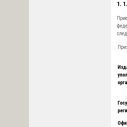
1. 
Прик
феде
след
При
Изд
упо
орг
Гос
рег
Офи