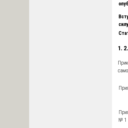
опу
Вст
сил
Ста
1. 
Прик
само
При
При
№ 1