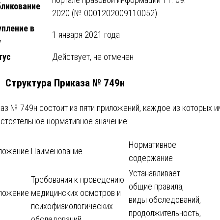
бликование
2020 (№ 0001202009110052)
упление в
1 января 2021 года
у
тус
Действует, не отменен
2. Структура Приказа № 749н
аз № 749н состоит из пяти приложений, каждое из которых 
стоятельное нормативное значение:
Нормативное
ложение
Наименование
содержание
Устанавливает
Требования к проведению
общие правила,
ложение
медицинских осмотров и
виды обследований,
психофизиологических
продолжительность,
обследований