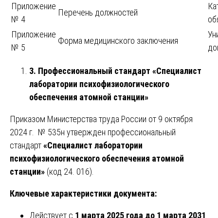
Приложение
Ка
Перечень должностей
№ 4
об
Приложение
Ун
Форма медицинского заключения
№ 5
до
3. Профессиональный стандарт «Специалист
лаборатории психофизиологического
обеспечения атомной станции»
Приказом Министерства труда России от 9 октября
2024 г. № 535н утвержден профессиональный
стандарт
«Специалист лаборатории
психофизиологического обеспечения атомной
станции»
(код 24. 016).
Ключевые характеристики документа:
Действует с
1 марта 2025 года до 1 марта 2031