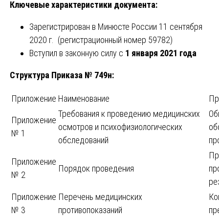
Ключевые характеристики документа:
Зарегистрирован в Минюсте России 11 сентября
2020 г. (регистрационный номер 59782)
Вступил в законную силу с
1 января 2021 года
Структура Приказа № 749н:
Приложение
Наименование
Пр
Требования к проведению медицинских
Об
Приложение
осмотров и психофизиологических
об
№ 1
обследований
пр
Пр
Приложение
Порядок проведения
пр
№ 2
ре
Приложение
Перечень медицинских
Ко
№ 3
противопоказаний
пр