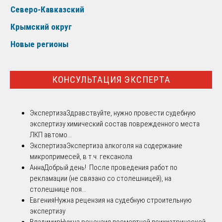
Северо-Кавказский
Крымский округ
Новые регионы
КОНСУЛЬТАЦИЯ ЭКСПЕРТА
Экспертиза
Здравствуйте, нужно провести судебную
экспертизу химический состав поврежденного места
ЛКП автомо...
Экспертиза
Экспертиза алкоголя на содержание
микропримесей, в т.ч. гексанола
Анна
Добрый день! После проведения работ по
рекламации (не связано со столешницей), на
столешнице поя...
Евгения
Нужна рецензия на судебную строительную
экспертизу
Владимир
Нужна рецензия посмертной психиатрической