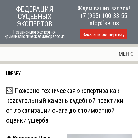
Skip
Ждем ваших заявок!
ФЕДЕРАЦИЯ
to
+7 (995) 100-33-55
СУДЕБНЫХ
content
info@fse.ms
ЭКСПЕРТОВ
Независимая экспертно-
Заказать экспертизу
криминалистическая лаборатория
МЕНЮ
LIBRARY
🆘 Пожарно-техническая экспертиза как
краеугольный камень судебной практики:
от локализации очага до стоимостной
оценки ущерба
🔥
Введение: Цена