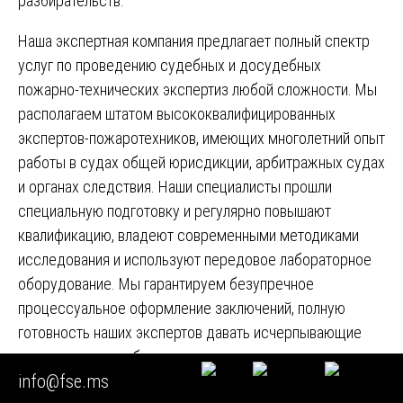
разбирательств.
Наша экспертная компания предлагает полный спектр
услуг по проведению судебных и досудебных
пожарно-технических экспертиз любой сложности. Мы
располагаем штатом высококвалифицированных
экспертов-пожаротехников, имеющих многолетний опыт
работы в судах общей юрисдикции, арбитражных судах
и органах следствия. Наши специалисты прошли
специальную подготовку и регулярно повышают
квалификацию, владеют современными методиками
исследования и используют передовое лабораторное
оборудование. Мы гарантируем безупречное
процессуальное оформление заключений, полную
готовность наших экспертов давать исчерпывающие
пояснения в судебных заседаниях и выдерживать
info@fse.ms
любые рецензии. Наша пожарно-техническая