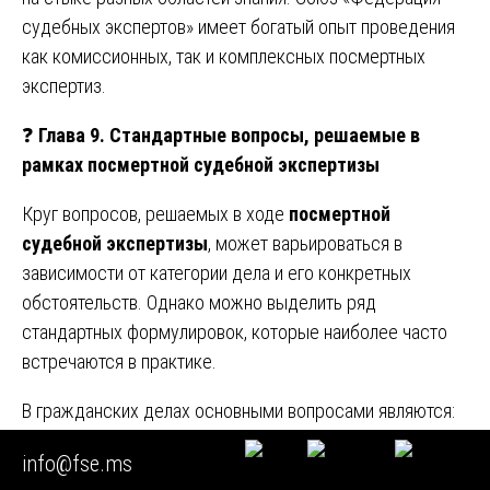
судебных экспертов» имеет богатый опыт проведения
как комиссионных, так и комплексных посмертных
экспертиз.
❓
Глава 9. Стандартные вопросы, решаемые в
рамках посмертной судебной экспертизы
Круг вопросов, решаемых в ходе
посмертной
судебной экспертизы
, может варьироваться в
зависимости от категории дела и его конкретных
обстоятельств. Однако можно выделить ряд
стандартных формулировок, которые наиболее часто
встречаются в практике.
В гражданских делах основными вопросами являются:
⚖️
«Имелось ли у (Ф.И.О.) какое-либо психическое
info@fse.ms
расстройство на момент составления завещания?»
,