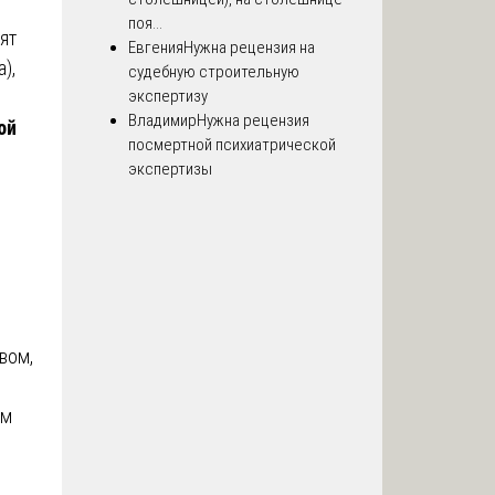
поя...
ят
Евгения
Нужна рецензия на
),
судебную строительную
экспертизу
Владимир
Нужна рецензия
ой
посмертной психиатрической
экспертизы
вом,
им