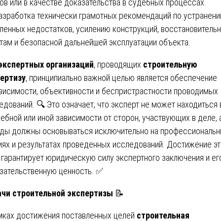
ов или в качестве доказательства в судебных процессах.
Разработка технически грамотных рекомендаций по устранен
ленных недостатков, усилению конструкций, восстановитель
там и безопасной дальнейшей эксплуатации объекта.
экспертных организаций
, проводящих
строительную
ертизу
, принципиально важной целью является обеспечение
висимости, объективности и беспристрастности проводимых
едований. 🔍 Это означает, что эксперт не может находиться 
ебной или иной зависимости от сторон, участвующих в деле, 
ды должны основываться исключительно на профессиональ
иях и результатах проведенных исследований. Достижение э
 гарантирует юридическую силу экспертного заключения и ег
зательственную ценность. ✅
чи строительной экспертизы
📝
мках достижения поставленных целей
строительная