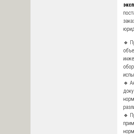
эксп
пост
зака
юрид
🔹 П
объе
инже
обор
испыт
🔹 А
доку
норм
разл
🔹 П
прим
норм