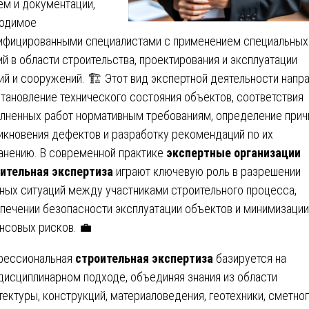
ем и документации,
одимое
ифицированными специалистами с применением специальных
ий в области строительства, проектирования и эксплуатации
ий и сооружений. 🏗️ Этот вид экспертной деятельности напр
становление технического состояния объектов, соответствия
лненных работ нормативным требованиям, определение прич
икновения дефектов и разработку рекомендаций по их
анению. В современной практике
экспертные организации
ительная экспертиза
играют ключевую роль в разрешении
ных ситуаций между участниками строительного процесса,
печении безопасности эксплуатации объектов и минимизации
нсовых рисков. 💼
фессиональная
строительная экспертиза
базируется на
исциплинарном подходе, объединяя знания из области
тектуры, конструкций, материаловедения, геотехники, сметно