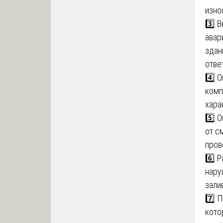
изно
3️⃣ 
авар
здан
отве
4️⃣ 
комп
хара
5️⃣ 
от с
пров
6️⃣ 
нару
зали
7️⃣ 
кото