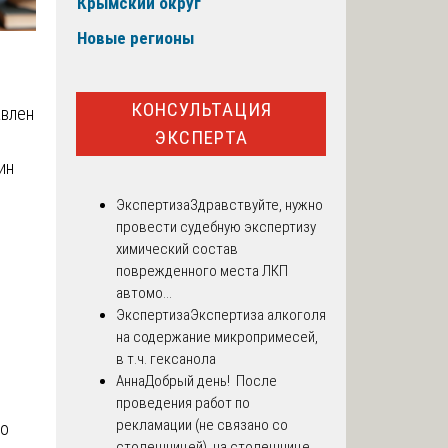
Крымский округ
Новые регионы
КОНСУЛЬТАЦИЯ
авлен
ЭКСПЕРТА
ин
Экспертиза
Здравствуйте, нужно
провести судебную экспертизу
химический состав
поврежденного места ЛКП
автомо...
Экспертиза
Экспертиза алкоголя
на содержание микропримесей,
в т.ч. гексанола
Анна
Добрый день! После
проведения работ по
рекламации (не связано со
го
столешницей), на столешнице