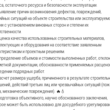
са, остаточного ресурса и безопасности эксплуатации.
Выявление причин возникновения дефектов, повреждений,
ийных ситуаций на объекте строительства или эксплуатируем
ии с установлением виновных сторон и степени их
тственности.
Оценка качества использованных строительных материалов,
лектующих и оборудования на соответствие заявленным
ктеристикам и проектным решениям.
Определение объемов и стоимости выполненных работ, откло
метной документации, обоснованности применяемых расцено
едении подрядных работ.
Расчет размера ущерба, причиненного в результате строитель
шений, действий третьих лиц или чрезвычайных ситуаций (пож
в, механические повреждения). 🔥💧
Подготовка объективного, научно обоснованного заключения,
рое может быть использовано для досудебного урегулирова