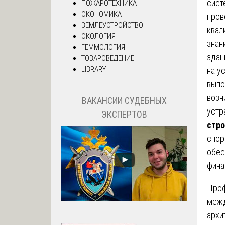
сист
ПОЖАРОТЕХНИКА
ЭКОНОМИКА
пров
ЗЕМЛЕУСТРОЙСТВО
квал
ЭКОЛОГИЯ
знан
ГЕММОЛОГИЯ
здан
ТОВАРОВЕДЕНИЕ
LIBRARY
на у
выпо
возн
ВАКАНСИИ СУДЕБНЫХ
устр
ЭКСПЕРТОВ
стро
спор
обес
фина
Про
межд
архи