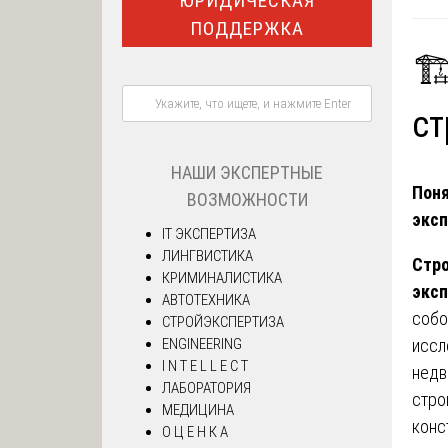
ЮРИДИЧЕСКАЯ
ПОДДЕРЖКА
🏗
ст
НАШИ ЭКСПЕРТНЫЕ
Поня
ВОЗМОЖНОСТИ
экс
IT ЭКСПЕРТИЗА
ЛИНГВИСТИКА
Стр
КРИМИНАЛИСТИКА
эксп
АВТОТЕХНИКА
собо
СТРОЙЭКСПЕРТИЗА
иссл
ENGINEERING
I N T E L L E C T
недв
ЛАБОРАТОРИЯ
стро
МЕДИЦИНА
конс
О Ц Е Н К А