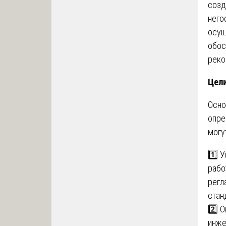
созд
него
осущ
обос
реко
Цели
Осно
опре
могу
1️⃣ 
рабо
регл
стан
2️⃣ 
инже