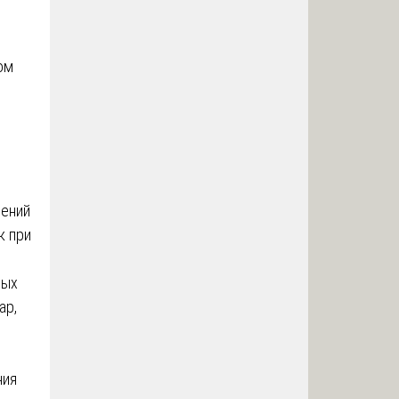
ом
нений
к при
ных
ар,
ния