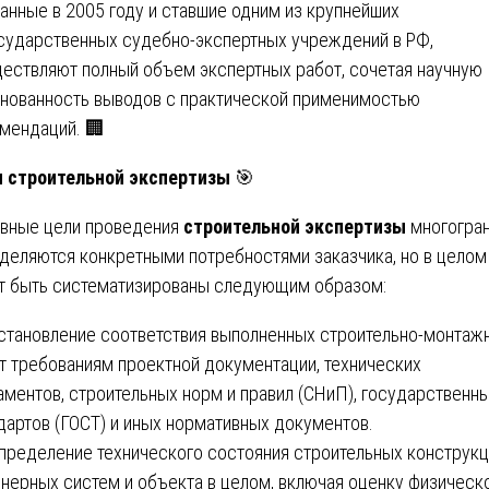
анные в 2005 году и ставшие одним из крупнейших
сударственных судебно-экспертных учреждений в РФ,
ествляют полный объем экспертных работ, сочетая научную
нованность выводов с практической применимостью
мендаций. 🏢
 строительной экспертизы
🎯
вные цели проведения
строительной экспертизы
многогран
деляются конкретными потребностями заказчика, но в целом
т быть систематизированы следующим образом:
Установление соответствия выполненных строительно-монтаж
т требованиям проектной документации, технических
аментов, строительных норм и правил (СНиП), государственн
дартов (ГОСТ) и иных нормативных документов.
Определение технического состояния строительных конструкц
нерных систем и объекта в целом, включая оценку физическ