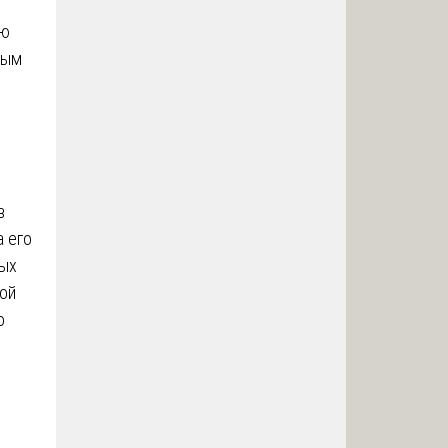
ию
ным
в
а его
ных
той
о