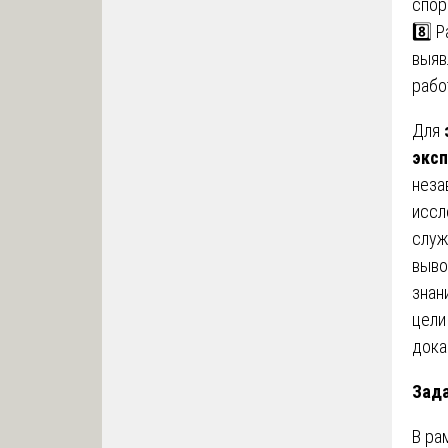
спор
8️⃣ 
выяв
рабо
Для
эксп
неза
иссл
служ
выво
знан
цели
дока
Зада
В ра