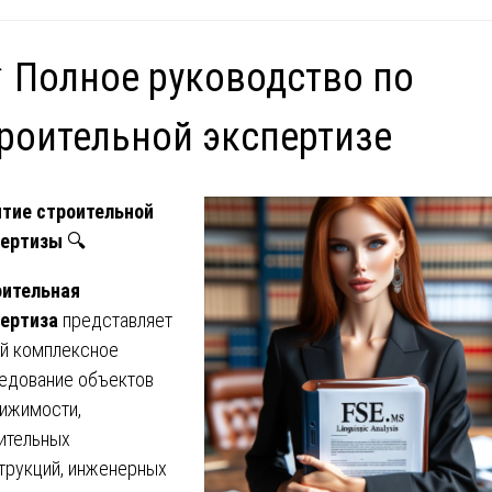
️ Полное руководство по
роительной экспертизе
тие строительной
пертизы
🔍
оительная
ертиза
представляет
й комплексное
едование объектов
ижимости,
ительных
трукций, инженерных