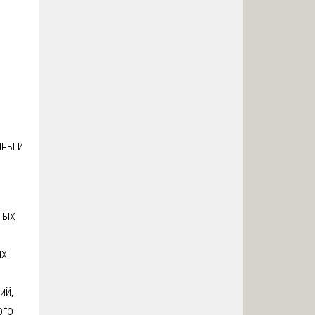
ны и
ных
ых
ий,
ого