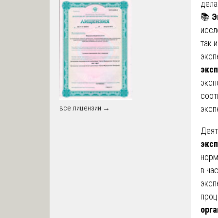
дела
📚
Э
иссл
так 
эксп
экс
эксп
соот
эксп
все лицензии →
Деят
экс
норм
в ча
эксп
проц
орга