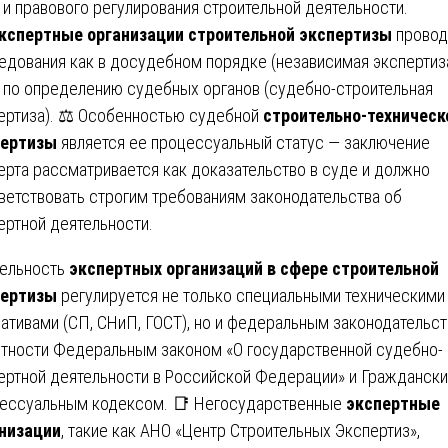
 и правового регулирования строительной деятельности.
кспертные организации строительной экспертизы
провод
едования как в досудебном порядке (независимая экспертиза
и по определению судебных органов (судебно-строительная
ертиза). ⚖️ Особенностью судебной
строительно-техническ
пертизы
является ее процессуальный статус — заключение
ерта рассматривается как доказательство в суде и должно
ветствовать строгим требованиям законодательства об
ертной деятельности.
ельность
экспертных организаций в сфере строительной
пертизы
регулируется не только специальными техническими
ативами (СП, СНиП, ГОСТ), но и федеральным законодательст
стности Федеральным законом «О государственной судебно-
ертной деятельности в Российской Федерации» и Гражданск
ессуальным кодексом. 📑 Негосударственные
экспертные
низации
, такие как АНО «Центр Строительных Экспертиз»,