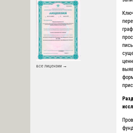
Клю
пере
граф
прос
пись
суще
ценн
все лицензии →
выяв
форм
прис
Разд
исс
Про
фунд