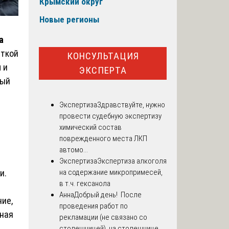
Крымский округ
Новые регионы
а
аткой
КОНСУЛЬТАЦИЯ
 и
ЭКСПЕРТА
ный
Экспертиза
Здравствуйте, нужно
провести судебную экспертизу
химический состав
поврежденного места ЛКП
автомо...
Экспертиза
Экспертиза алкоголя
и.
на содержание микропримесей,
в т.ч. гексанола
Анна
Добрый день! После
ние,
проведения работ по
ьная
рекламации (не связано со
столешницей), на столешнице