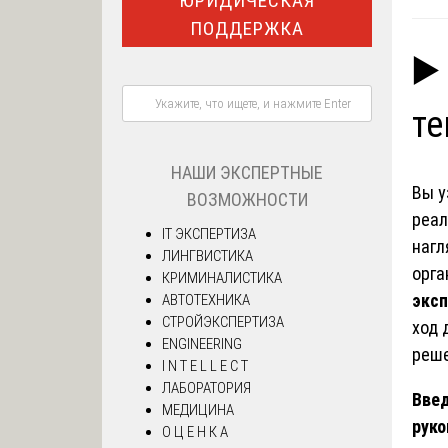
ЮРИДИЧЕСКАЯ
ПОДДЕРЖКА
▶️
те
НАШИ ЭКСПЕРТНЫЕ
Вы у
ВОЗМОЖНОСТИ
реал
IT ЭКСПЕРТИЗА
нагл
ЛИНГВИСТИКА
орга
КРИМИНАЛИСТИКА
эксп
АВТОТЕХНИКА
СТРОЙЭКСПЕРТИЗА
ход 
ENGINEERING
реш
I N T E L L E C T
ЛАБОРАТОРИЯ
Введ
МЕДИЦИНА
руко
О Ц Е Н К А