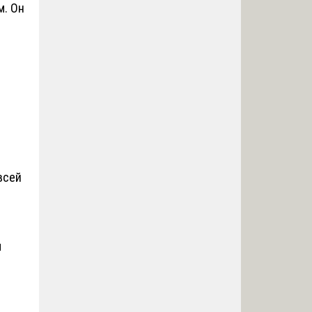
м. Он
:
всей
и