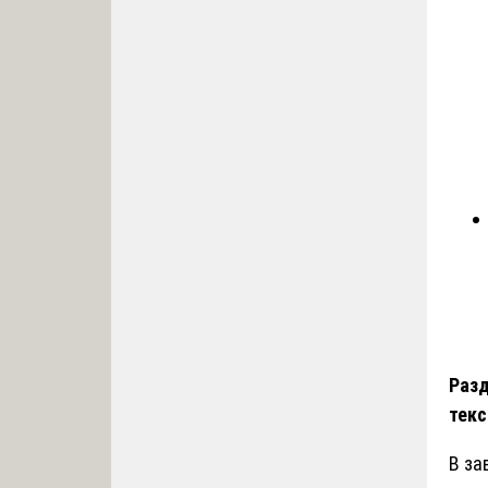
Разд
текс
В за