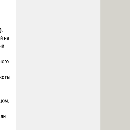
).
й на
ый
ного
ексты
цом,
или