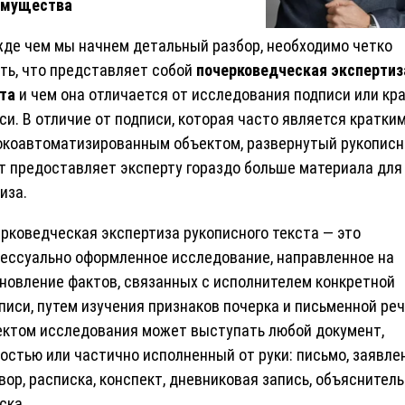
имущества
де чем мы начнем детальный разбор, необходимо четко
ть, что представляет собой
почерковедческая экспертиз
та
и чем она отличается от исследования подписи или кр
си. В отличие от подписи, которая часто является кратким
коавтоматизированным объектом, развернутый рукопис
т предоставляет эксперту гораздо больше материала для
иза.
рковедческая экспертиза рукописного текста — это
ессуально оформленное исследование, направленное на
новление фактов, связанных с исполнителем конкретной
писи, путем изучения признаков почерка и письменной реч
ктом исследования может выступать любой документ,
остью или частично исполненный от руки: письмо, заявле
вор, расписка, конспект, дневниковая запись, объяснител
ска.