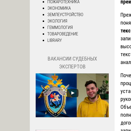
пре
ПОЖАРОТЕХНИКА
ЭКОНОМИКА
Преж
ЗЕМЛЕУСТРОЙСТВО
ЭКОЛОГИЯ
поня
ГЕММОЛОГИЯ
текс
ТОВАРОВЕДЕНИЕ
запи
LIBRARY
высо
текс
ВАКАНСИИ СУДЕБНЫХ
анал
ЭКСПЕРТОВ
Поче
проц
уста
руко
Объе
полн
дого
запи