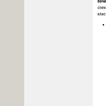
поче
спек
клас