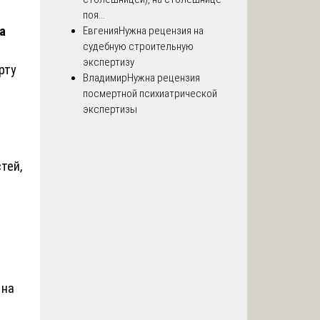
поя...
а
Евгения
Нужна рецензия на
судебную строительную
экспертизу
рту
Владимир
Нужна рецензия
посмертной психиатрической
экспертизы
тей,
 на