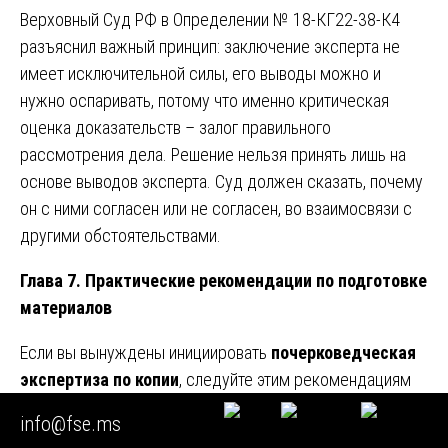
Верховный Суд РФ в Определении № 18-КГ22-38-К4
разъяснил важный принцип: заключение эксперта не
имеет исключительной силы, его выводы можно и
нужно оспаривать, потому что именно критическая
оценка доказательств – залог правильного
рассмотрения дела. Решение нельзя принять лишь на
основе выводов эксперта. Суд должен сказать, почему
он с ними согласен или не согласен, во взаимосвязи с
другими обстоятельствами.
Глава 7. Практические рекомендации по подготовке
материалов
Если вы вынуждены инициировать
почерковедческая
экспертиза по копии
, следуйте этим рекомендациям
для максимизации шансов на получение качественного
info@fse.ms
результата.