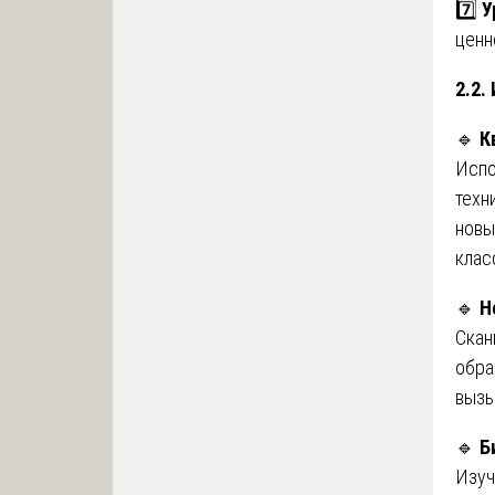
7️⃣
У
ценн
2.2.
🔹
К
Испо
техн
новы
клас
🔹
Н
Скан
обра
вызы
🔹
Б
Изуч