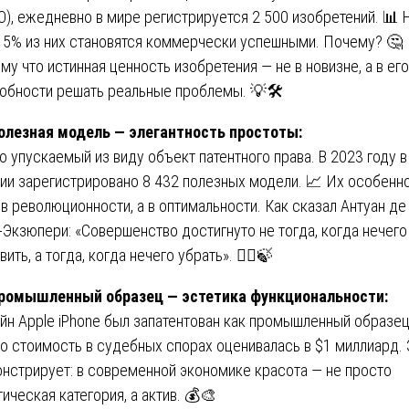
O), ежедневно в мире регистрируется 2 500 изобретений. 📊 
 5% из них становятся коммерчески успешными. Почему? 🤔
му что истинная ценность изобретения — не в новизне, а в его
обности решать реальные проблемы. 💡🛠️
олезная модель — элегантность простоты:
о упускаемый из виду объект патентного права. В 2023 году в
ии зарегистрировано 8 432 полезных модели. 📈 Их особенн
 в революционности, а в оптимальности. Как сказал Антуан де
-Экзюпери: «Совершенство достигнуто не тогда, когда нечего
ить, а тогда, когда нечего убрать». 🧘‍♂️🍃
ромышленный образец — эстетика функциональности:
йн Apple iPhone был запатентован как промышленный образец
го стоимость в судебных спорах оценивалась в $1 миллиард. 
нстрирует: в современной экономике красота — не просто
тическая категория, а актив. 💰🎨