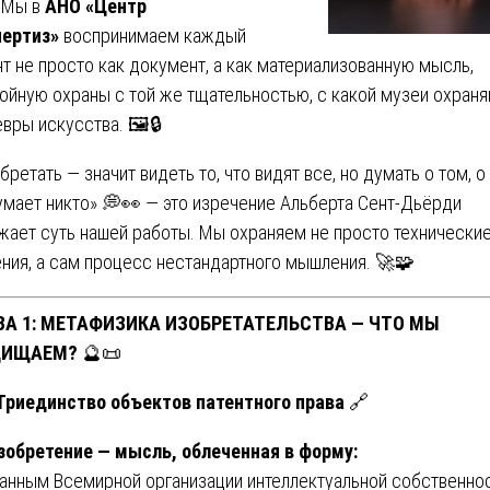
 Мы в
АНО «Центр
ертиз»
воспринимаем каждый
нт не просто как документ, а как материализованную мысль,
ойную охраны с той же тщательностью, с какой музеи охран
вры искусства. 🖼️🔒
бретать — значит видеть то, что видят все, но думать о том, о
умает никто» 💭👀 — это изречение Альберта Сент-Дьёрди
жает суть нашей работы. Мы охраняем не просто технически
ния, а сам процесс нестандартного мышления. 🚀🧩
ВА 1: МЕТАФИЗИКА ИЗОБРЕТАТЕЛЬСТВА — ЧТО МЫ
ИЩАЕМ?
🔮📜
 Триединство объектов патентного права
🔗
зобретение — мысль, облеченная в форму:
анным Всемирной организации интеллектуальной собственно