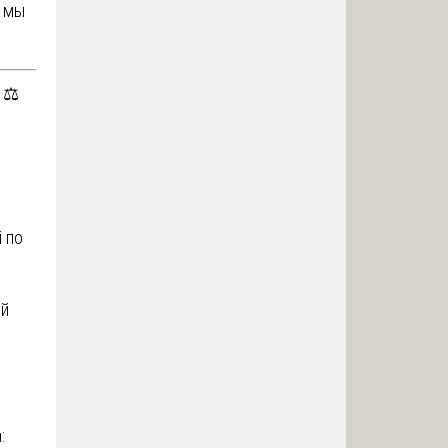
— мы
⚖️
 по
ий
: