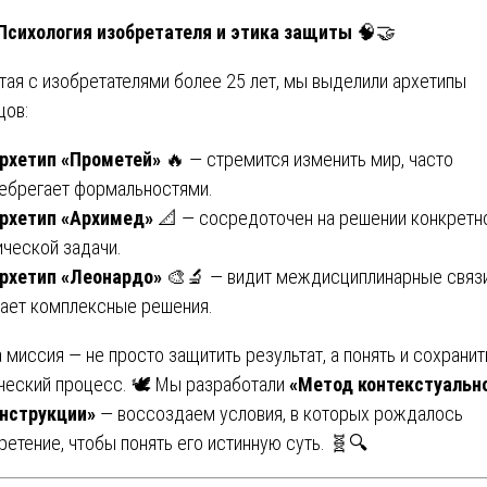
 Психология изобретателя и этика защиты
🧠🤝
тая с изобретателями более 25 лет, мы выделили архетипы
цов:
рхетип «Прометей»
🔥 — стремится изменить мир, часто
ебрегает формальностями.
рхетип «Архимед»
📐 — сосредоточен на решении конкретн
ической задачи.
рхетип «Леонардо»
🎨🔬 — видит междисциплинарные связи
ает комплексные решения.
 миссия — не просто защитить результат, а понять и сохранит
ческий процесс. 🕊️ Мы разработали
«Метод контекстуальн
нструкции»
— воссоздаем условия, в которых рождалось
ретение, чтобы понять его истинную суть. 🧬🔍