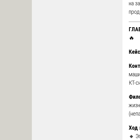
на з
прод
ГЛА
🔥
Кейс
Конт
маши
КТ-с
Фило
жизн
(неп
Ход 
🔸 Э