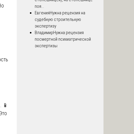
Но
поя...
Евгения
Нужна рецензия на
судебную строительную
экспертизу
Владимир
Нужна рецензия
посмертной психиатрической
экспертизы
ость
. 📱
Это