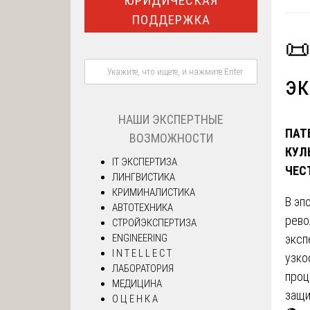
ЮРИДИЧЕСКАЯ
ПОДДЕРЖКА
📜
эк
НАШИ ЭКСПЕРТНЫЕ
ПАТ
ВОЗМОЖНОСТИ
КУЛ
IT ЭКСПЕРТИЗА
ЧЕС
ЛИНГВИСТИКА
КРИМИНАЛИСТИКА
В эп
АВТОТЕХНИКА
рево
СТРОЙЭКСПЕРТИЗА
эксп
ENGINEERING
I N T E L L E C T
узко
ЛАБОРАТОРИЯ
проц
МЕДИЦИНА
защи
О Ц Е Н К А