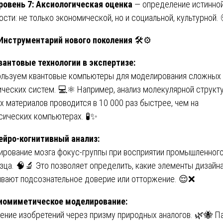
ровень 7: Аксиологическая оценка
— определение истинно
ости: не только экономической, но и социальной, культурной.
 Инструментарий нового поколения
🛠️⚙️
вантовые технологии в экспертизе:
льзуем квантовые компьютеры для моделирования сложных
ических систем. 💻⚛️ Например, анализ молекулярной структ
х материалов проводится в 10 000 раз быстрее, чем на
сических компьютерах. 🧪✨
ейро-когнитивный анализ:
ирование мозга фокус-группы при восприятии промышленног
зца. 🧠🔬 Это позволяет определить, какие элементы дизайн
вают подсознательное доверие или отторжение. 😌❌
иомиметическое моделирование:
ение изобретений через призму природных аналогов. 🌿🐝 П