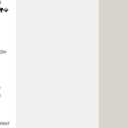
й
 🌍💎
уры
о
а
атент