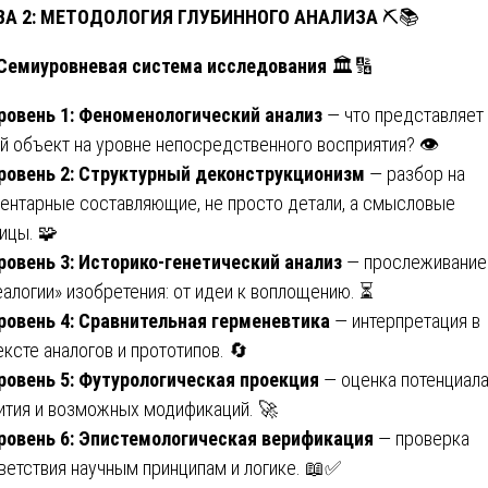
ВА 2: МЕТОДОЛОГИЯ ГЛУБИННОГО АНАЛИЗА
⛏️📚
 Семиуровневая система исследования
🏛️🔢
ровень 1: Феноменологический анализ
— что представляет
й объект на уровне непосредственного восприятия? 👁️
ровень 2: Структурный деконструкционизм
— разбор на
ентарные составляющие, не просто детали, а смысловые
ицы. 🧩
ровень 3: Историко-генетический анализ
— прослеживание
еалогии» изобретения: от идеи к воплощению. ⏳
ровень 4: Сравнительная герменевтика
— интерпретация в
ексте аналогов и прототипов. 🔄
ровень 5: Футурологическая проекция
— оценка потенциал
ития и возможных модификаций. 🚀
ровень 6: Эпистемологическая верификация
— проверка
ветствия научным принципам и логике. 📖✅