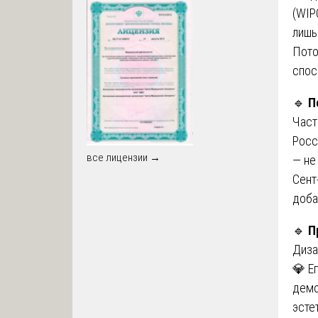
(WIP
лишь
Пото
спос
🔹
П
Част
Росс
все лицензии →
— не
Сент
добав
🔹
П
Диза
💎 Е
демо
эсте