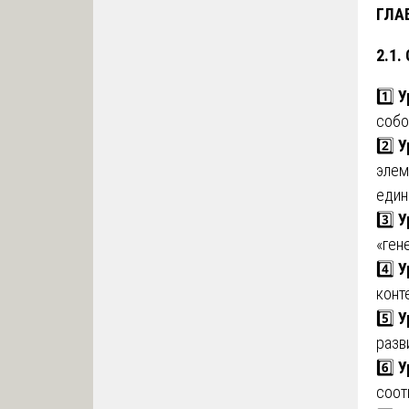
ГЛА
2.1.
1️⃣
У
собо
2️⃣
У
элем
един
3️⃣
У
«ген
4️⃣
У
конт
5️⃣
У
разв
6️⃣
У
соот