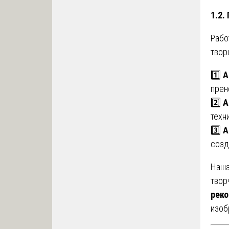
1.2.
Рабо
твор
1️⃣
А
прен
2️⃣
А
техн
3️⃣
А
созд
Наша
твор
реко
изоб