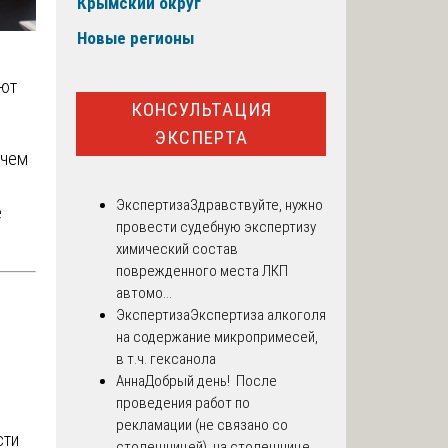
Крымский округ
Новые регионы
яют
КОНСУЛЬТАЦИЯ
ЭКСПЕРТА
 чем
Экспертиза
Здравствуйте, нужно
е
провести судебную экспертизу
химический состав
поврежденного места ЛКП
автомо...
Экспертиза
Экспертиза алкоголя
на содержание микропримесей,
в т.ч. гексанола
Анна
Добрый день! После
проведения работ по
рекламации (не связано со
сти
столешницей), на столешнице