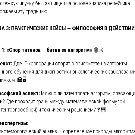
астежку-липучку был защищен на основе анализа репейника 
олжаем эту традицию.
ВА 3: ПРАКТИЧЕСКИЕ КЕЙСЫ — ФИЛОСОФИЯ В ДЕЙСТВИИ
 1: «Спор титанов — битва за алгоритм»
🤖⚔️
екст:
Две IT-корпорации спорят о приоритете на алгоритм
нного обучения для диагностики онкологических заболеваний
нимкам. 🏥🖥️
софский аспект:
Можно ли патентовать алгоритм, спасающ
и? Где проходит грань между математической формулой
атентоспособной) и техническим решением? ❓🧮
экспертизы:
пистемологический анализ — определение природы алгоритма