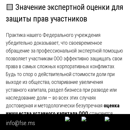
🟨 Значение экспертной оценки для
защиты прав участников
Практика нашего Федерального учреждения
убедительно доказывает, что своевременное
обращение за профессиональной экспертной помощью
позволяет участникам ООО эффективно защищать свои
права в самых сложных корпоративных конфликтах.
Будь то спор о действительной стоимости доли при
выходе из общества, оспаривание увеличения
уставного капитала, раздел бизнеса при разводе или
наследование доли — во всех этих случаях
достоверная и методологически безупречная
оценка
имущества уставного капитала ООО
становится
ключевым доказательством, определяющим исход
info@fse.ms
дела.