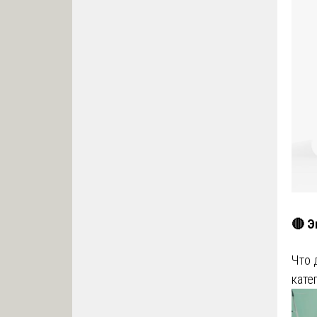
🔴 Э
Что 
кате