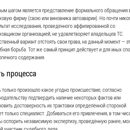
ым шагом является представление формального обращения 
ховую фирму (свою или виновника автоаварии). Но почти нико
льтат исследования, проведённого аффилированной со
ховщиком организацией, не удовлетворяет владельцев ТС.
ственный вариант отстоять свои права, на данный момент — э
бная борьба. Тот же самый принцип действует и для иных сп
огичного содержания.
ть процесса
 только произошло какое угодно происшествие, согласно
нодательству подтвердить наличие некоторых фактов или
новить достоверность их трактовки определённой стороной
т только специалист. Добиваться его привлечения, в том чис
ы оспорить независимую экспертизу, проведённую ранее, мо
й участник судебного дела.