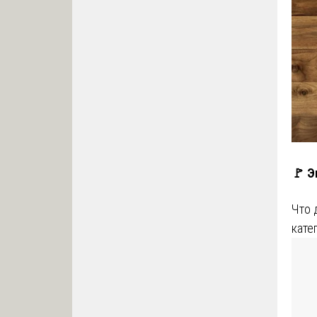
🚩 Э
Что 
кате