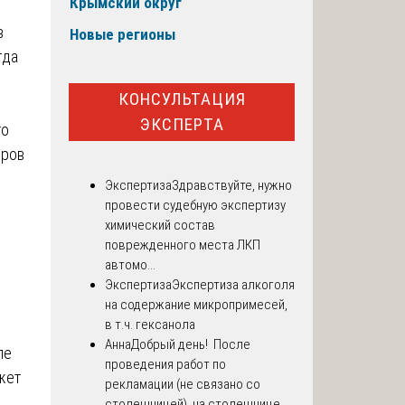
Крымский округ
в
Новые регионы
гда
КОНСУЛЬТАЦИЯ
ЭКСПЕРТА
то
оров
Экспертиза
Здравствуйте, нужно
провести судебную экспертизу
химический состав
поврежденного места ЛКП
автомо...
Экспертиза
Экспертиза алкоголя
на содержание микропримесей,
в т.ч. гексанола
Анна
Добрый день! После
ле
проведения работ по
жет
рекламации (не связано со
столешницей), на столешнице