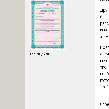
Друг
боль
расс
инве
этим
Но ч
оцен
все лицензии →
ниче
эксп
необ
гото
треб
На
Опре