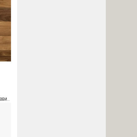
зави…