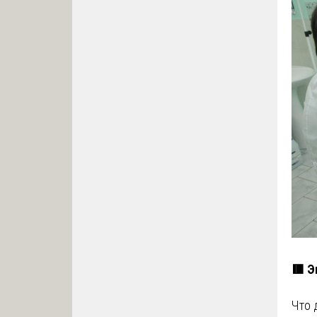
🟥 Э
Что 