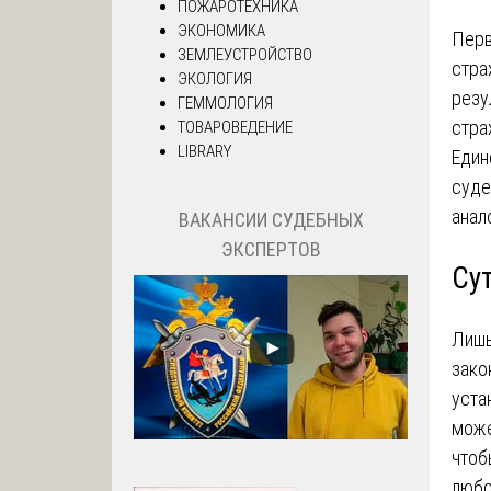
ПОЖАРОТЕХНИКА
ЭКОНОМИКА
Перв
ЗЕМЛЕУСТРОЙСТВО
стра
ЭКОЛОГИЯ
резу
ГЕММОЛОГИЯ
стра
ТОВАРОВЕДЕНИЕ
LIBRARY
Един
суде
анал
ВАКАНСИИ СУДЕБНЫХ
ЭКСПЕРТОВ
Су
Лишь
зако
уста
може
чтоб
любо