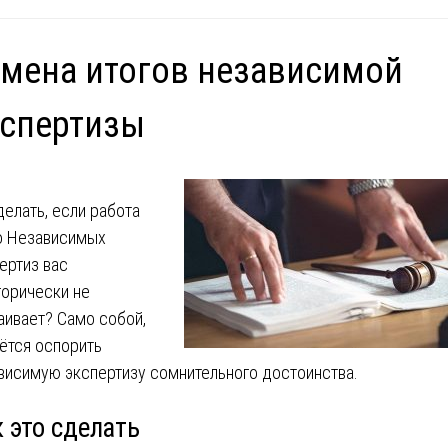
мена итогов независимой
кспертизы
делать, если работа
 Независимых
ертиз вас
горически не
аивает? Само собой,
ётся оспорить
висимую экспертизу сомнительного достоинства.
 это сделать