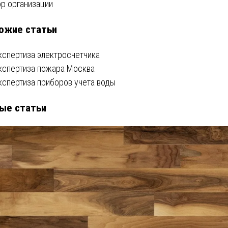
р организации
ожие статьи
писям
кспертиза электросчетчика
кспертиза пожара Москва
кспертиза приборов учета воды
ые статьи