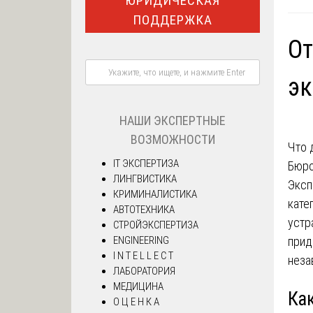
ЮРИДИЧЕСКАЯ
ПОДДЕРЖКА
От
э
НАШИ ЭКСПЕРТНЫЕ
ВОЗМОЖНОСТИ
Что 
IT ЭКСПЕРТИЗА
Бюро
ЛИНГВИСТИКА
Эксп
КРИМИНАЛИСТИКА
кате
АВТОТЕХНИКА
устр
СТРОЙЭКСПЕРТИЗА
прид
ENGINEERING
I N T E L L E C T
неза
ЛАБОРАТОРИЯ
МЕДИЦИНА
Как
О Ц Е Н К А