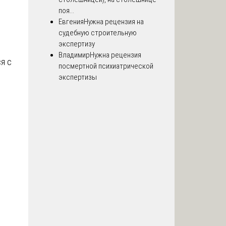
поя...
Евгения
Нужна рецензия на
судебную строительную
экспертизу
Владимир
Нужна рецензия
я с
посмертной психиатрической
экспертизы