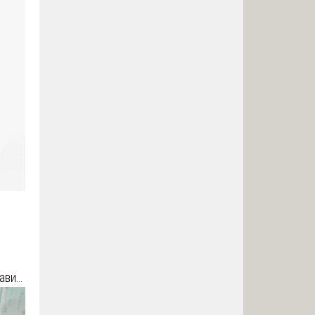
зави…