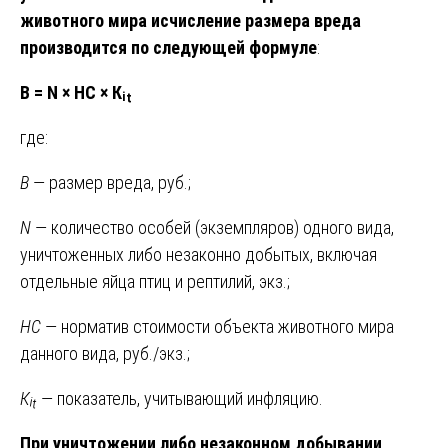
животного мира исчисление размера вреда
производится по следующей формуле
:
В = N × НС × Кᵢₜ
где:
В
— размер вреда, руб.;
N
— количество особей (экземпляров) одного вида,
уничтоженных либо незаконно добытых, включая
отдельные яйца птиц и рептилий, экз.;
НС
— норматив стоимости объекта животного мира
данного вида, руб./экз.;
Кᵢₜ
— показатель, учитывающий инфляцию.
При уничтожении либо незаконном добывании