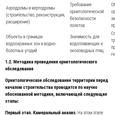
Требования
О
Аэродромы и вертодромы
орнитологической
о
(строительство, реконструкция,
безопасности
э
расширение)
полетов
п
С
Объекты в границах
Значимость для
т
водоохранных зон и водно-
водоплавающих и
п
болотных угодий
околоводных птиц
г
1.2. Методика проведения орнитологического
обследования
Орнитологическое обследование территории перед
началом строительства проводится по научно
обоснованной методике, включающей следующие
этапы:
Первый этап. Камеральный анализ.
На этом этапе