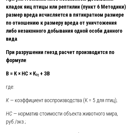
кладок яиц птицы или рептилии (пункт 6 Методики)
размер вреда исчисляется в пятикратном размере
по отношению к размеру вреда от уничтожения
либо незаконного добывания одной особи данного
вида
.
При разрушении гнезд расчет производится по
формуле
:
В = К × НС × Кᵢₜ + ЗВ
где:
К
— коэффициент воспроизводства (К = 5 для птиц);
НС
— норматив стоимости объекта животного мира,
руб./экз.;