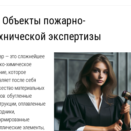
 Объекты пожарно-
хнической экспертизы
р — это сложнейшее
ко-химическое
ние, которое
вляет после себя
ество материальных
ов: обугленные
трукции, оплавленные
одники,
ормированные
ллические элементы,