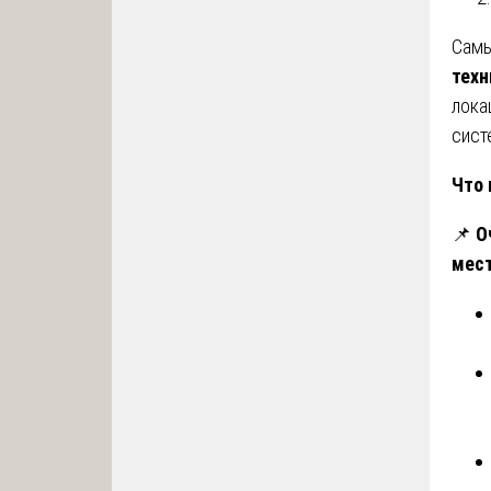
Самы
техн
лока
сист
Что 
📌
О
мест