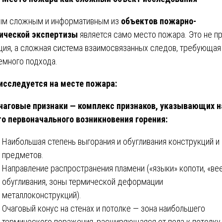
м сложным и информативным из
объектов пожарно-
ической экспертизы
является само место пожара. Это не п
ция, а сложная система взаимосвязанных следов, требующая
емного подхода.
исследуется на месте пожара:
чаговые признаки — комплекс признаков, указывающих н
о первоначального возникновения горения:
Наибольшая степень выгорания и обугливания конструкций и
предметов.
Направление распространения пламени («языки» копоти, «ве
обугливания, зоны термической деформации
металлоконструкций).
Очаговый конус на стенах и потолке — зона наибольшего
термического поражения, расширяющаяся от пола к потолку.