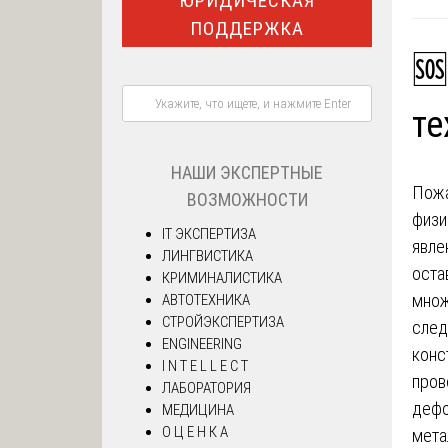
ЮРИДИЧЕСКАЯ
ПОДДЕРЖКА
🆘
те
НАШИ ЭКСПЕРТНЫЕ
Пожа
ВОЗМОЖНОСТИ
физи
IT ЭКСПЕРТИЗА
явле
ЛИНГВИСТИКА
оста
КРИМИНАЛИСТИКА
множ
АВТОТЕХНИКА
СТРОЙЭКСПЕРТИЗА
след
ENGINEERING
конс
I N T E L L E C T
пров
ЛАБОРАТОРИЯ
деф
МЕДИЦИНА
О Ц Е Н К А
мета