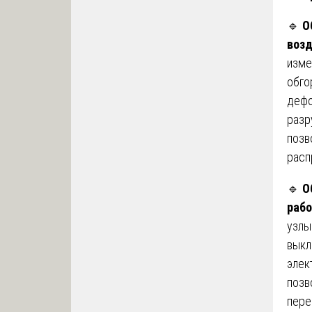
🔹
О
возд
изме
обго
дефо
разр
позв
расп
🔹
О
рабо
узлы
выкл
элек
позв
пере