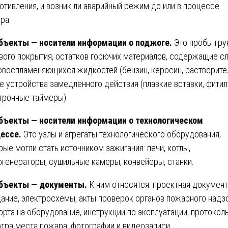
отивления, и возник ли аварийный режим до или в процессе
ра.
бъекты — носители информации о поджоге.
Это пробы грун
вого покрытия, остатков горючих материалов, содержащие с
овоспламеняющихся жидкостей (бензин, керосин, растворител
е устройства замедленного действия (плавкие вставки, фитил
тронные таймеры).
бъекты — носители информации о технологическом
ессе.
Это узлы и агрегаты технологического оборудования,
рые могли стать источником зажигания: печи, котлы,
огенераторы, сушильные камеры, конвейеры, станки.
бъекты — документы.
К ним относятся: проектная докумен
дание, электросхемы, акты проверок органов пожарного надз
орта на оборудование, инструкции по эксплуатации, протокол
тра места пожара, фотографии и видеозаписи.