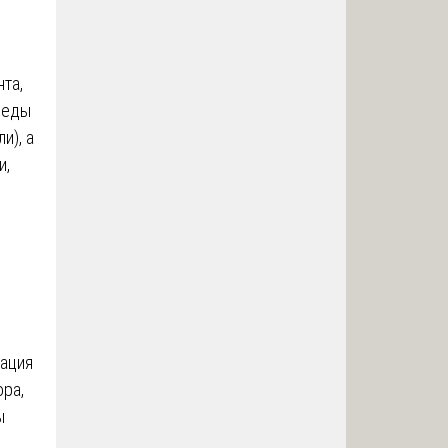
та,
леды
и), а
и,
тация
ора,
ы