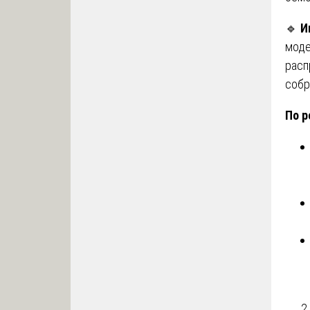
🔹
И
моде
расп
собр
По р