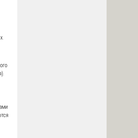
е
х.
ного
).
ками
ются