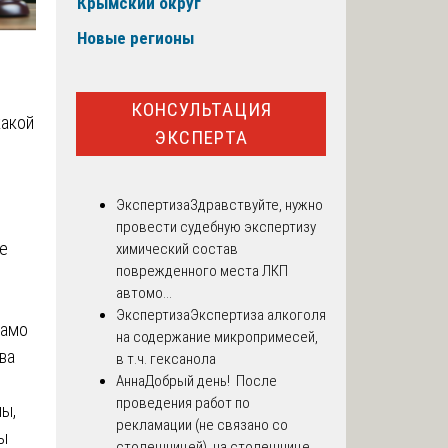
Крымский округ
Новые регионы
КОНСУЛЬТАЦИЯ
какой
ЭКСПЕРТА
Экспертиза
Здравствуйте, нужно
провести судебную экспертизу
е
химический состав
поврежденного места ЛКП
автомо...
,
Экспертиза
Экспертиза алкоголя
само
на содержание микропримесей,
ва
в т.ч. гексанола
Анна
Добрый день! После
и
проведения работ по
лы,
рекламации (не связано со
ы
столешницей), на столешнице