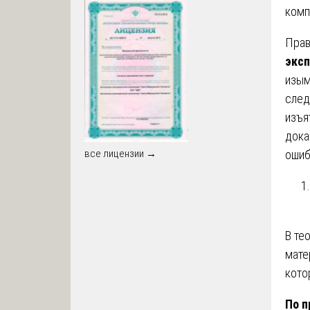
комп
Прав
экс
изым
след
изъя
дока
ошиб
все лицензии →
В те
мате
кото
По п