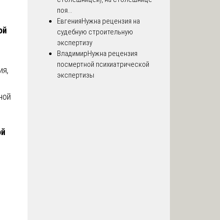
поя...
Евгения
Нужна рецензия на
ой
судебную строительную
экспертизу
Владимир
Нужна рецензия
посмертной психиатрической
ия,
экспертизы
ной
ой