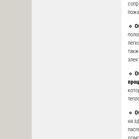
сопр
пожа
🔹
О
поло
легк
такж
элек
🔹
О
проц
кото
тепл
🔹
О
на з
пасп
осмо