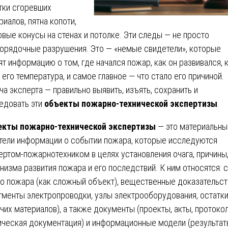
тки сгоревших
риалов, пятна копоти,
овые конусы на стенах и потолке. Эти следы — не просто
орядочные разрушения. Это — «немые свидетели», которые
ят информацию о том, где начался пожар, как он развивался, 
 его температура, и самое главное — что стало его причиной.
ча эксперта — правильно выявить, изъять, сохранить и
едовать эти
объекты пожарно-технической экспертизы
.
кты пожарно-технической экспертизы
— это материальны
тели информации о событии пожара, которые исследуются
ертом-пожарнотехником в целях установления очага, причины
низма развития пожара и его последствий. К ним относятся: 
о пожара (как сложный объект), вещественные доказательст
гменты электропроводки, узлы электрооборудования, остатк
чих материалов), а также документы (проекты, акты, протоко
ическая документация) и информационные модели (результат