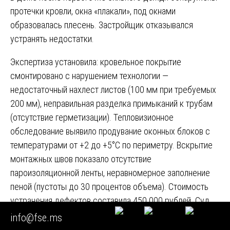
протечки кровли, окна «плакали», под окнами
образовалась плесень. Застройщик отказывался
устранять недостатки.
Экспертиза установила: кровельное покрытие
смонтировано с нарушением технологии —
недостаточный нахлест листов (100 мм при требуемых
200 мм), неправильная разделка примыканий к трубам
(отсутствие герметизации). Тепловизионное
обследование выявило продувание оконных блоков с
температурами от +2 до +5°C по периметру. Вскрытие
монтажных швов показало отсутствие
пароизоляционной ленты, неравномерное заполнение
пеной (пустоты до 30 процентов объема). Стоимость
устранения дефектов составила 450 000 рублей. Суд
взыскал эту сумму с застройщика.
info@fse.ms