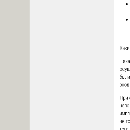
Каки
Неза
осущ
были
вход
При 
непо
импл
не т
того