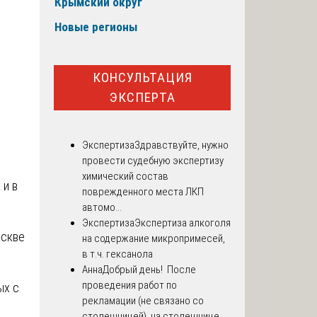
Крымский округ
Новые регионы
КОНСУЛЬТАЦИЯ
ЭКСПЕРТА
Экспертиза
Здравствуйте, нужно
провести судебную экспертизу
химический состав
 и в
поврежденного места ЛКП
автомо...
Экспертиза
Экспертиза алкоголя
оскве
на содержание микропримесей,
в т.ч. гексанола
Анна
Добрый день! После
проведения работ по
ых с
рекламации (не связано со
столешницей), на столешнице