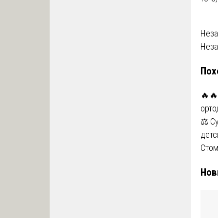
На
Неза
Неза
по
Пох
за
🔥🔥
ортод
⚖️ С
детс
Стом
Нов