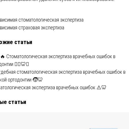
вигация
висимая стоматологическая экспертиза
висимая страховая экспертиза
ожие статьи
писям
🔥 Стоматологическая экспертиза врачебных ошибок в
онтии 👩‍⚕️🦷⚖️
удебная стоматологическая экспертиза врачебных ошибок в
кой ортодонтии 🧒🦷
атологическая экспертиза врачебных ошибок ⚠️🦷
ые статьи