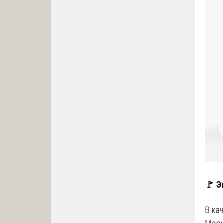
🚩 Э
В ка