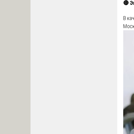
🔴 Э
В ка
Моск