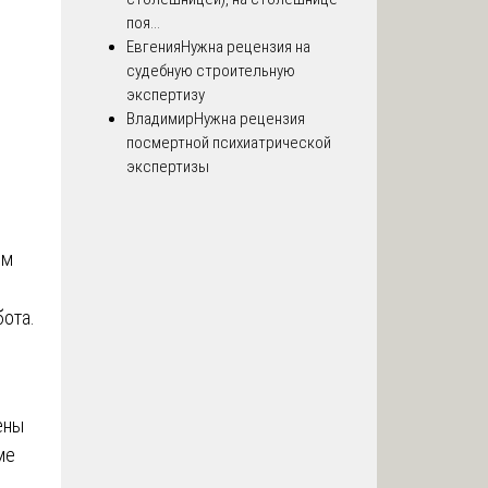
поя...
Евгения
Нужна рецензия на
судебную строительную
экспертизу
Владимир
Нужна рецензия
посмертной психиатрической
экспертизы
ым
бота.
ены
ме