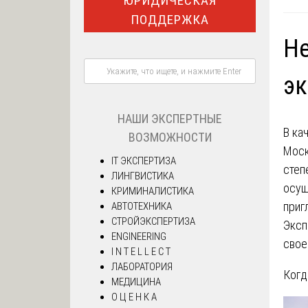
ЮРИДИЧЕСКАЯ
ПОДДЕРЖКА
Не
эк
НАШИ ЭКСПЕРТНЫЕ
В ка
ВОЗМОЖНОСТИ
Моск
IT ЭКСПЕРТИЗА
степ
ЛИНГВИСТИКА
осущ
КРИМИНАЛИСТИКА
приг
АВТОТЕХНИКА
СТРОЙЭКСПЕРТИЗА
Эксп
ENGINEERING
свое
I N T E L L E C T
ЛАБОРАТОРИЯ
Когд
МЕДИЦИНА
О Ц Е Н К А