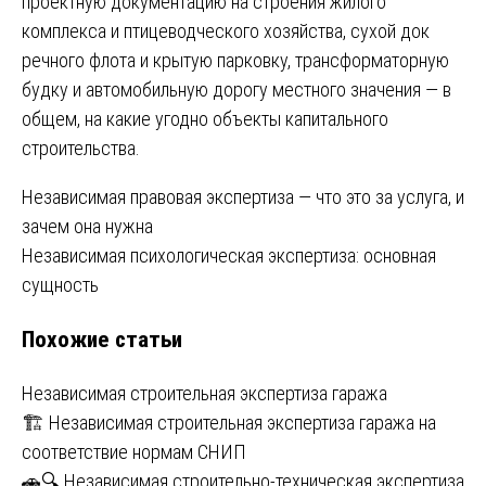
проектную документацию на строения жилого
комплекса и птицеводческого хозяйства, сухой док
речного флота и крытую парковку, трансформаторную
будку и автомобильную дорогу местного значения — в
общем, на какие угодно объекты капитального
строительства.
Навигация
Независимая правовая экспертиза — что это за услуга, и
зачем она нужна
по
Независимая психологическая экспертиза: основная
записям
сущность
Похожие статьи
Независимая строительная экспертиза гаража
🏗️ Независимая строительная экспертиза гаража на
соответствие нормам СНИП
🚗🔍 Независимая строительно-техническая экспертиза