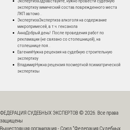
Экспертиза
Здравствуйте, нужно провести судебную
экспертизу химический состав поврежденного места
ЛКП автомо...
Экспертиза
Экспертиза алкоголя на содержание
микропримесей, в т.ч. гексанола
Анна
Добрый день! После проведения работ по
рекламации (не связано со столешницей), на
столешнице поя...
Евгения
Нужна рецензия на судебную строительную
экспертизу
Владимир
Нужна рецензия посмертной психиатрической
экспертизы
ФЕДЕРАЦИЯ СУДЕБНЫХ ЭКСПЕРТОВ © 2026. Все права
защищены
Вышестоящая организация -
Союз "Федерация Судебных