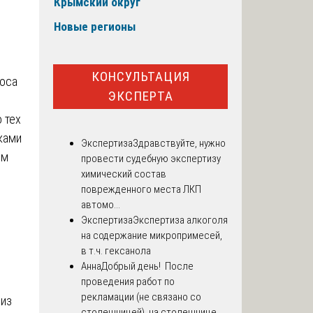
Крымский округ
Новые регионы
КОНСУЛЬТАЦИЯ
роса
ЭКСПЕРТА
 тех
ками
Экспертиза
Здравствуйте, нужно
ом
провести судебную экспертизу
химический состав
поврежденного места ЛКП
автомо...
Экспертиза
Экспертиза алкоголя
на содержание микропримесей,
в т.ч. гексанола
Анна
Добрый день! После
проведения работ по
рекламации (не связано со
 из
столешницей), на столешнице