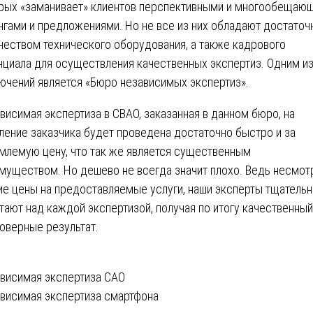
рых «заманивает» клиентов перспективными и многообещаю
нгами и предложениями. Но не все из них обладают достато
чеством технического оборудования, а также кадрового
нциала для осуществления качественных экспертиз. Одним и
ючений является «Бюро независимых экспертиз».
висимая экспертиза в СВАО, заказанная в данном бюро, на
ление заказчика будет проведена достаточно быстро и за
млемую цену, что так же является существенным
муществом. Но дешево не всегда значит плохо. Ведь несмот
ие цены на предоставляемые услуги, наши эксперты тщатель
тают над каждой экспертизой, получая по итогу качественный
оверные результат.
вигация
висимая экспертиза САО
висимая экспертиза смартфона