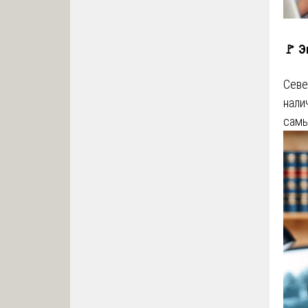
🚩 Э
Севе
нали
сам