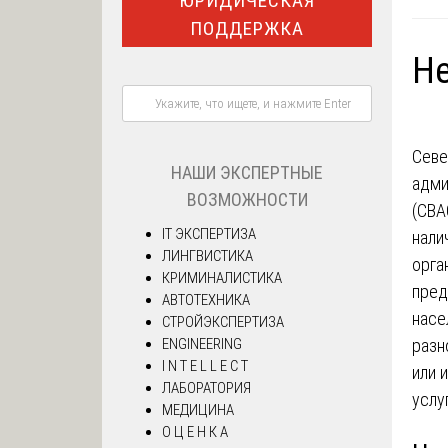
ЮРИДИЧЕСКАЯ
ПОДДЕРЖКА
Не
Севе
НАШИ ЭКСПЕРТНЫЕ
адми
ВОЗМОЖНОСТИ
(СВА
IT ЭКСПЕРТИЗА
нали
ЛИНГВИСТИКА
орга
КРИМИНАЛИСТИКА
пред
АВТОТЕХНИКА
насе
СТРОЙЭКСПЕРТИЗА
разн
ENGINEERING
I N T E L L E C T
или 
ЛАБОРАТОРИЯ
услу
МЕДИЦИНА
О Ц Е Н К А