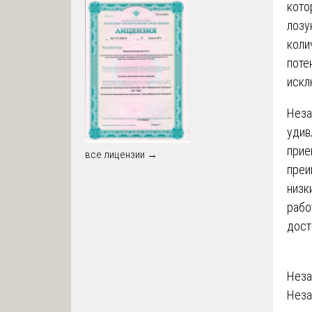
кото
лозу
коли
поте
искл
Неза
удив
прие
все лицензии →
преи
низк
рабо
дост
На
Неза
Неза
по