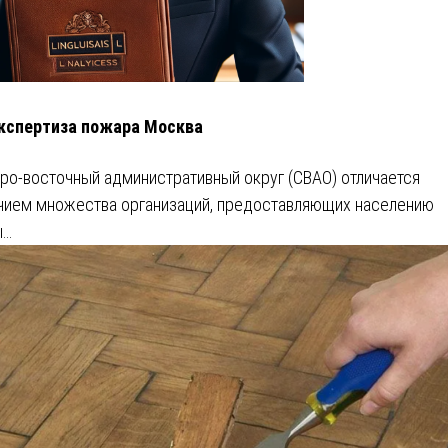
кспертиза пожара Москва
ро-восточный административный округ (СВАО) отличается
чием множества организаций, предоставляющих населению
ы…