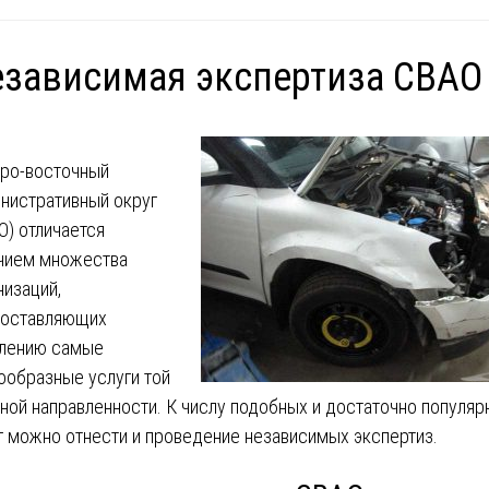
зависимая экспертиза СВАО
ро-восточный
нистративный округ
О) отличается
чием множества
низаций,
оставляющих
лению самые
ообразные услуги той
иной направленности. К числу подобных и достаточно популяр
г можно отнести и проведение независимых экспертиз.