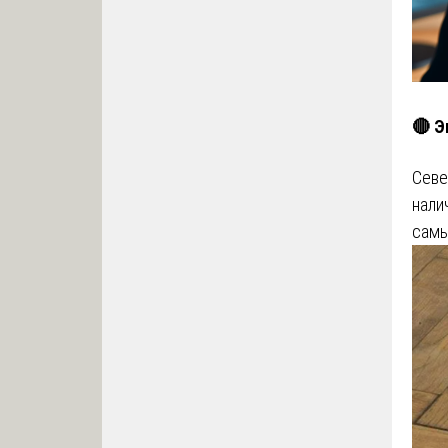
🔴 Э
Севе
нали
сам