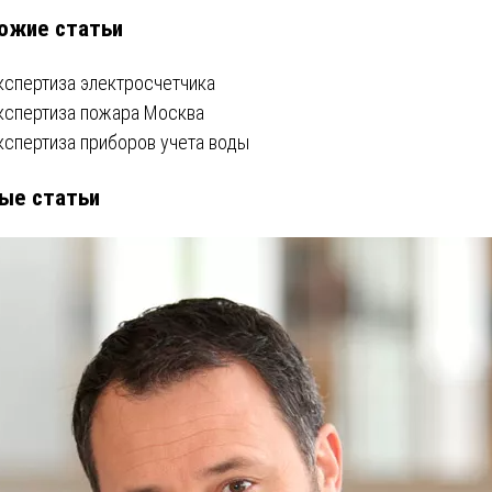
ожие статьи
писям
кспертиза электросчетчика
кспертиза пожара Москва
кспертиза приборов учета воды
ые статьи