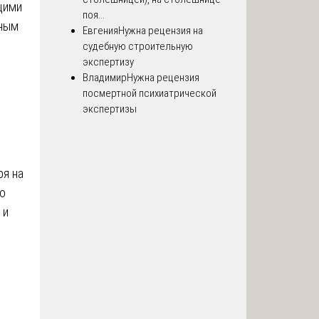
щими
поя...
чным
Евгения
Нужна рецензия на
судебную строительную
экспертизу
з
Владимир
Нужна рецензия
посмертной психиатрической
экспертизы
ря на
но
 и