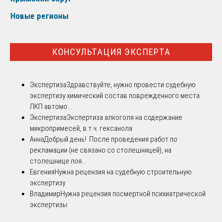
Новые регионы
КОНСУЛЬТАЦИЯ ЭКСПЕРТА
Экспертиза
Здравствуйте, нужно провести судебную
экспертизу химический состав поврежденного места
ЛКП автомо...
Экспертиза
Экспертиза алкоголя на содержание
микропримесей, в т.ч. гексанола
Анна
Добрый день! После проведения работ по
рекламации (не связано со столешницей), на
столешнице поя...
Евгения
Нужна рецензия на судебную строительную
экспертизу
Владимир
Нужна рецензия посмертной психиатрической
экспертизы