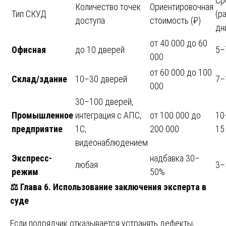
Ср
Количество точек
Ориентировочная
Тип СКУД
(ра
доступа
стоимость (₽)
дн
от 40 000 до 60
Офисная
до 10 дверей
5–
000
от 60 000 до 100
Склад/здание
10–30 дверей
7–
000
30–100 дверей,
Промышленное
интеграция с АПС,
от 100 000 до
10
предприятие
1С,
200 000
15
видеонаблюдением
Экспресс-
надбавка 30–
любая
3–
режим
50%
⚖️
Глава 6. Использование заключения эксперта в
суде
Если подрядчик отказывается устранять дефекты,