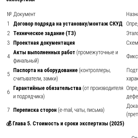
№
Документ
Назн
1
Договор подряда на установку/монтаж СКУД
Опре
2
Техническое задание (ТЗ)
Этал
3
Проектная документация
Схем
Акты выполненных работ
(промежуточные и
4
Фикс
финальный)
Паспорта на оборудование
(контроллеры,
Подт
5
считыватели, замки)
хара
Гарантийные обязательства
(от производителя
Опре
6
и подрядчика)
дефе
Дока
7
Переписка сторон
(e-mail, чаты, письма)
(пре
💰
Глава 5. Стоимость и сроки экспертизы (2025)