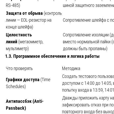
RS-485)
шиной защитного заземления
Защита от обрыва
(контроль
линии — EOL-резистор на
Сопротивление шлейфа с 
конце шлейфа)
Целостность
Сопротивление изоляции (д
линий
(мегаомметр,
вместо нормальной пайки (
мультиметр)
должны быть пропаяны)
1.3. Программное обеспечение и логика работы
Что проверять
Методика
Создать тестового пользова
Графики доступа
(Time
доступом с 14:00 до 14:05,
Schedules)
попытку входа в 13:59, 14:01
Дважды приложить карту на
Антипассбэк (Anti-
зафиксировать отказ при п
Passback)
повторного входа без выхо