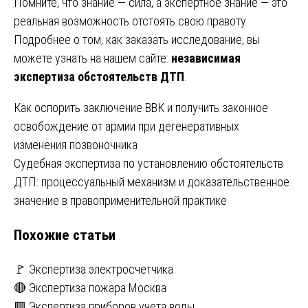
Помните, что знание — сила, а экспертное знание — это
реальная возможность отстоять свою правоту.
Подробнее о том, как заказать исследование, вы
можете узнать на нашем сайте:
независимая
экспертиза обстоятельств ДТП
.
Навигация
Как оспорить заключение ВВК и получить законное
освобождение от армии при дегенеративных
по
изменения позвоночника
записям
Судебная экспертиза по установлению обстоятельств
ДТП: процессуальный механизм и доказательственное
значение в правоприменительной практике
Похожие статьи
🚩 Экспертиза электросчетчика
🔴 Экспертиза пожара Москва
🟥 Экспертиза приборов учета воды