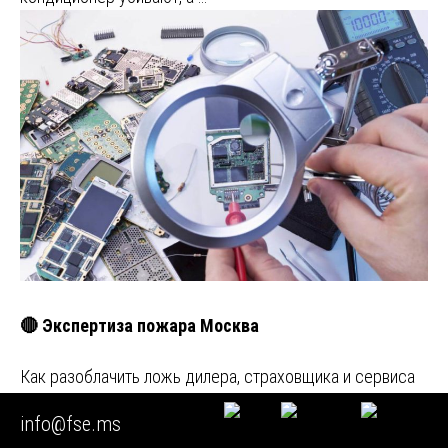
🔴 Экспертиза пожара Москва
Как разоблачить ложь дилера, страховщика и сервиса
(с 3 кейсами) Глава 1. Вступление: почему ваш
info@fse.ms
кондиционер убивают, а …