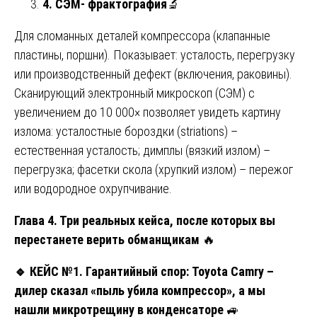
4. СЭМ- фрактография
🔬
Для сломанных деталей компрессора (клапанные
пластины, поршни). Показывает: усталость, перегрузку
или производственный дефект (включения, раковины).
Сканирующий электронный микроскоп (СЭМ) с
увеличением до 10 000× позволяет увидеть картину
излома: усталостные бороздки (striations) –
естественная усталость; димплы (вязкий излом) –
перегрузка; фасетки скола (хрупкий излом) – пережог
или водородное охрупчивание.
Глава 4. Три реальных кейса, после которых вы
перестанете верить обманщикам
🔥
🔹
КЕЙС №1. Гарантийный спор: Toyota Camry –
дилер сказал «пыль убила компрессор», а мы
нашли микротрещину в конденсаторе
🚙