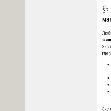
🩺 
ма
Люб
жив
Эксп
где 
Эксп