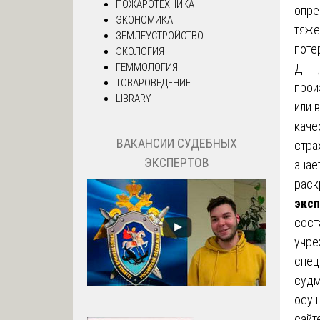
ПОЖАРОТЕХНИКА
опре
ЭКОНОМИКА
тяже
ЗЕМЛЕУСТРОЙСТВО
поте
ЭКОЛОГИЯ
ДТП,
ГЕММОЛОГИЯ
ТОВАРОВЕДЕНИЕ
прои
LIBRARY
или 
каче
ВАКАНСИИ СУДЕБНЫХ
стра
ЭКСПЕРТОВ
знае
рас
экс
сост
учре
спец
судм
осущ
сайт