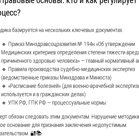
Правовые основы: кто и как регулирует
оцесс?
дика базируется на нескольких ключевых документах:
🔹 Приказ Минздравсоцразвития № 194н «Об утверждении
Медицинских критериев определения степени тяжести вреда
причинённого здоровью человека» — главный нормативный а
🔹 Правила производства судебно-медицинских экспертиз
(ведомственные приказы Минздрава и Минюста).
🔹 «Расписание болезней» (для военно-врачебной экспертизы
используется и в гражданских делах).
🔹 УПК РФ, ГПК РФ — процессуальные нормы.
ерт обязан следовать этим документам. Нарушение методик
ое основание для признания заключения недопустимым
зательством. 🔐📚