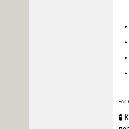
Все 
🧪