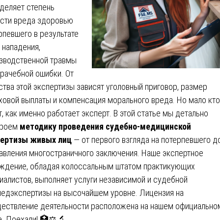
деляет степень
сти вреда здоровью
рпевшего в результате
 нападения,
зводственной травмы
врачебной ошибки. От
ства этой экспертизы зависят уголовный приговор, размер
ховой выплаты и компенсация морального вреда. Но мало кто
т, как именно работает эксперт. В этой статье мы детально
кроем
методику проведения судебно-медицинской
пертизы живых лиц
— от первого взгляда на потерпевшего д
авления многостраничного заключения. Наше экспертное
ждение, обладая колоссальным штатом практикующих
иалистов, выполняет услуги независимой и судебной
едэкспертизы на высочайшем уровне. Лицензия на
ествление деятельности расположена на нашем официально
е. Поехали! 🏥⚖️🔬