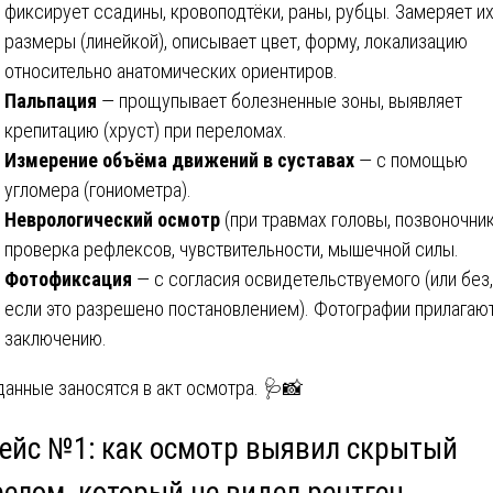
фиксирует ссадины, кровоподтёки, раны, рубцы. Замеряет и
размеры (линейкой), описывает цвет, форму, локализацию
относительно анатомических ориентиров.
Пальпация
— прощупывает болезненные зоны, выявляет
крепитацию (хруст) при переломах.
Измерение объёма движений в суставах
— с помощью
угломера (гониометра).
Неврологический осмотр
(при травмах головы, позвоночник
проверка рефлексов, чувствительности, мышечной силы.
Фотофиксация
— с согласия освидетельствуемого (или без,
если это разрешено постановлением). Фотографии прилагают
заключению.
данные заносятся в акт осмотра. 🩺📸
 Кейс №1: как осмотр выявил скрытый