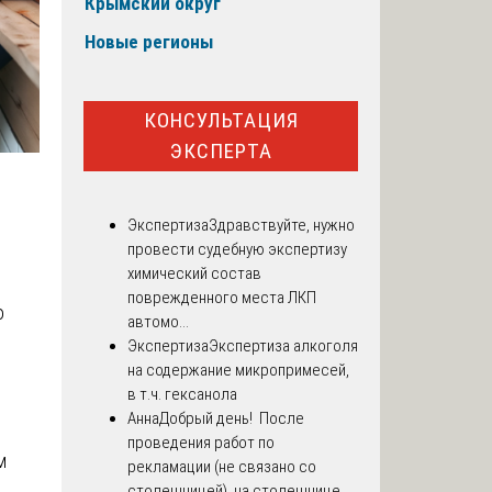
Крымский округ
Новые регионы
КОНСУЛЬТАЦИЯ
ЭКСПЕРТА
Экспертиза
Здравствуйте, нужно
провести судебную экспертизу
химический состав
поврежденного места ЛКП
о
автомо...
Экспертиза
Экспертиза алкоголя
на содержание микропримесей,
в т.ч. гексанола
Анна
Добрый день! После
проведения работ по
м
рекламации (не связано со
столешницей), на столешнице