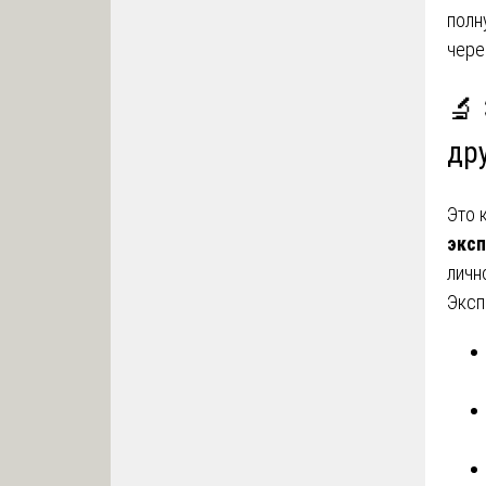
полн
чере
🔬
дру
Это 
экс
личн
Эксп