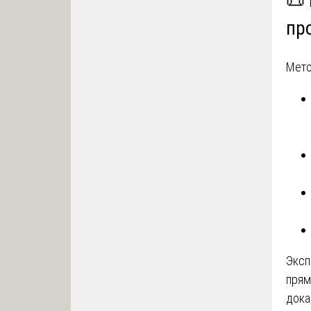
📜 
пр
Мето
Эксп
прям
дока