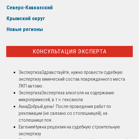
Северо-Кавказский
Крымский округ
Новые регионы
КОНСУЛЬТАЦИЯ ЭКСПЕРТА
Экспертиза
Здравствуйте, нужно провести судебную
экспертизу химический состав поврежденного места
ЛКП автомо...
Экспертиза
Экспертиза алкоголя на содержание
микропримесей, в т.ч. гексанола
Анна
Добрый день! После проведения работ по
рекламации (не связано со столешницей), на
столешнице поя...
Евгения
Нужна рецензия на судебную строительную
экспертизу