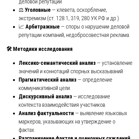
деловой репутации.
⚖️
Уголовные
— клевета, оскорбление,
экстремизм (ст. 128.1, 319, 280 УК РФ и др.).
📈
Арбитражные
— споры о нарушении деловой
репутации компаний, недобросовестная реклама.
🛠
Методики исследования
Лексико‑семантический анализ
— установление
значений и коннотаций спорных высказываний.
Прагматический анализ
— определение
коммуникативной цели.
Дискурсивный анализ
— исследование
контекста взаимодействия участников.
Анализ фактуальности
— выявление языковых
маркеров, указывающих на утверждение о
фактах.
Разграничение фактов и оценочных суждений