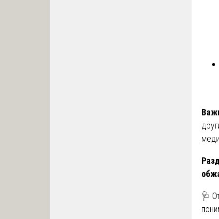
Важ
друг
меди
Разд
обж
🩺 О
пони