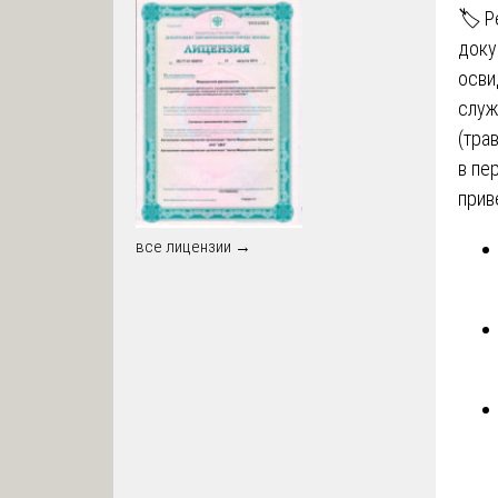
🏷️ 
доку
осви
служ
(тра
в пе
прив
все лицензии →