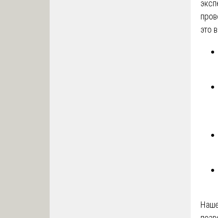
эксп
пров
это 
Наше
позв