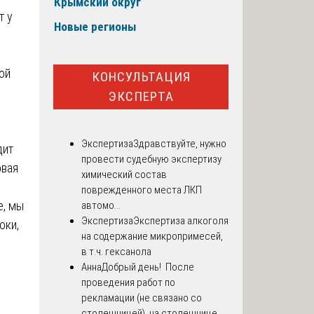
Крымский округ
т у
Новые регионы
ой
КОНСУЛЬТАЦИЯ
ЭКСПЕРТА
Экспертиза
Здравствуйте, нужно
дит
провести судебную экспертизу
овая
химический состав
поврежденного места ЛКП
е, мы
автомо...
Экспертиза
Экспертиза алкоголя
оки,
на содержание микропримесей,
в т.ч. гексанола
Анна
Добрый день! После
проведения работ по
рекламации (не связано со
столешницей), на столешнице