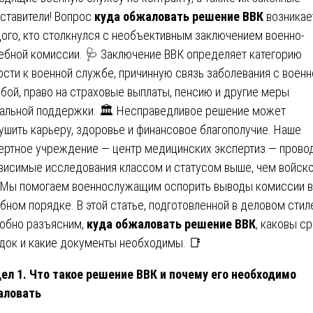
ставители! Вопрос
куда обжаловать решение ВВК
возникае
ого, кто столкнулся с необъективным заключением военно-
ебной комиссии. 🩺 Заключение ВВК определяет категорию
ости к военной службе, причинную связь заболевания с военн
бой, право на страховые выплаты, пенсию и другие меры
альной поддержки. 🏛️ Несправедливое решение может
ушить карьеру, здоровье и финансовое благополучие. Наше
ертное учреждение — центр медицинских экспертиз — прово
висимые исследования классом и статусом выше, чем войск
 Мы помогаем военнослужащим оспорить выводы комиссии в
бном порядке. В этой статье, подготовленной в деловом стил
обно разъясним,
куда обжаловать решение ВВК
, каковы ср
док и какие документы необходимы. 📑
ел 1. Что такое решение ВВК и почему его необходимо
аловать