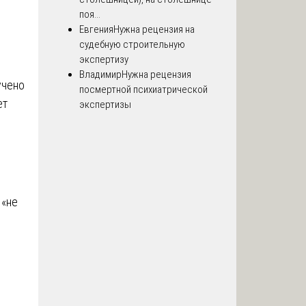
поя...
Евгения
Нужна рецензия на
судебную строительную
экспертизу
Владимир
Нужна рецензия
учено
посмертной психиатрической
ет
экспертизы
 «не