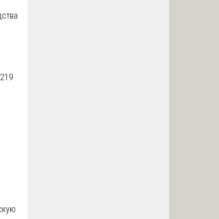
дства
 219
скую