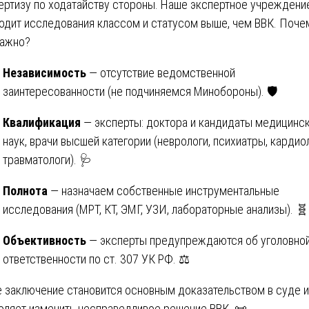
ертизу по ходатайству стороны. Наше экспертное учреждени
одит исследования классом и статусом выше, чем ВВК. Поче
важно?
Независимость
— отсутствие ведомственной
заинтересованности (не подчиняемся Минобороны). 🛡️
Квалификация
— эксперты: доктора и кандидаты медицинс
наук, врачи высшей категории (неврологи, психиатры, кардиол
травматологи). 🩺
Полнота
— назначаем собственные инструментальные
исследования (МРТ, КТ, ЭМГ, УЗИ, лабораторные анализы). 🧬
Объективность
— эксперты предупреждаются об уголовно
ответственности по ст. 307 УК РФ. ⚖️
 заключение становится основным доказательством в суде и
оляет изменить несправедливое решение ВВК. 📜