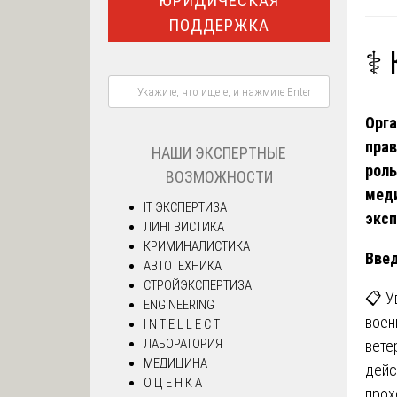
ЮРИДИЧЕСКАЯ
ПОДДЕРЖКА
⚕️
Орга
прав
НАШИ ЭКСПЕРТНЫЕ
роль
ВОЗМОЖНОСТИ
мед
IT ЭКСПЕРТИЗА
экс
ЛИНГВИСТИКА
КРИМИНАЛИСТИКА
Вве
АВТОТЕХНИКА
СТРОЙЭКСПЕРТИЗА
📋 
ENGINEERING
воен
I N T E L L E C T
ЛАБОРАТОРИЯ
вете
МЕДИЦИНА
дейс
О Ц Е Н К А
прох