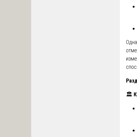
Одна
отме
изме
спос
Разд
🏛️
К