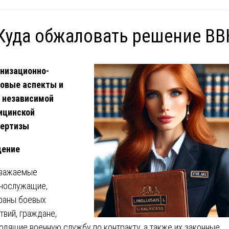
 Куда обжаловать решение ВВ
низационно-
овые аспекты и
 независимой
ицинской
пертизы
дение
Уважаемые
нослужащие,
раны боевых
твий, граждане,
одящие военную службу по контракту, а также их законные