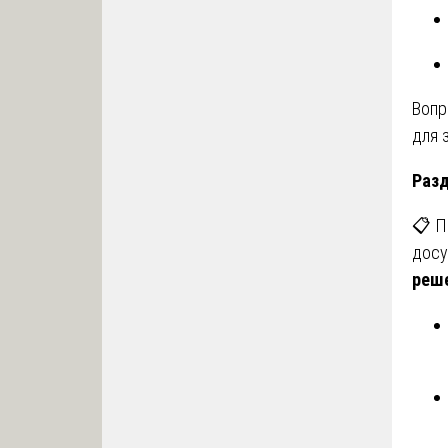
Воп
для 
Разд
📋 П
досу
реш