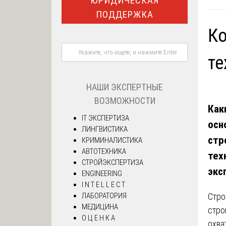
ЮРИДИЧЕСКАЯ
ПОДДЕРЖКА
Ко
те
НАШИ ЭКСПЕРТНЫЕ
ВОЗМОЖНОСТИ
Как
IT ЭКСПЕРТИЗА
осн
ЛИНГВИСТИКА
стр
КРИМИНАЛИСТИКА
АВТОТЕХНИКА
тех
СТРОЙЭКСПЕРТИЗА
экс
ENGINEERING
I N T E L L E C T
Стро
ЛАБОРАТОРИЯ
МЕДИЦИНА
стро
О Ц Е Н К А
охва