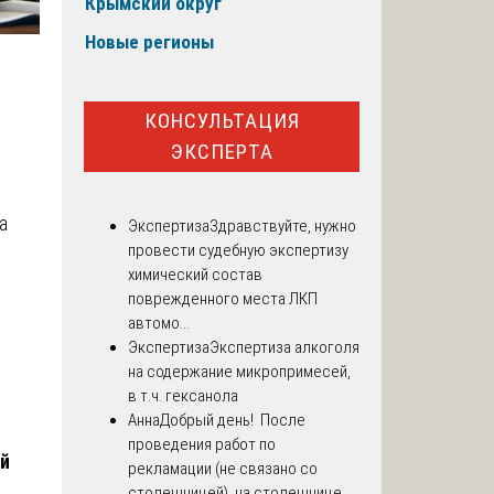
Крымский округ
Новые регионы
КОНСУЛЬТАЦИЯ
ЭКСПЕРТА
а
Экспертиза
Здравствуйте, нужно
провести судебную экспертизу
химический состав
поврежденного места ЛКП
автомо...
Экспертиза
Экспертиза алкоголя
на содержание микропримесей,
в т.ч. гексанола
Анна
Добрый день! После
проведения работ по
ий
рекламации (не связано со
столешницей), на столешнице