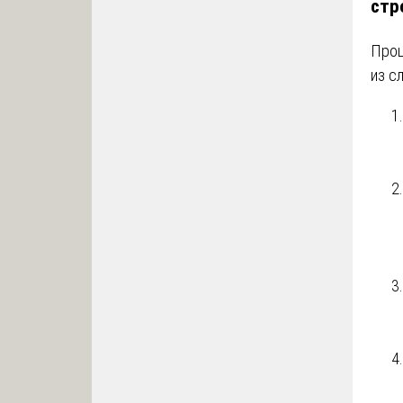
стр
Проц
из с