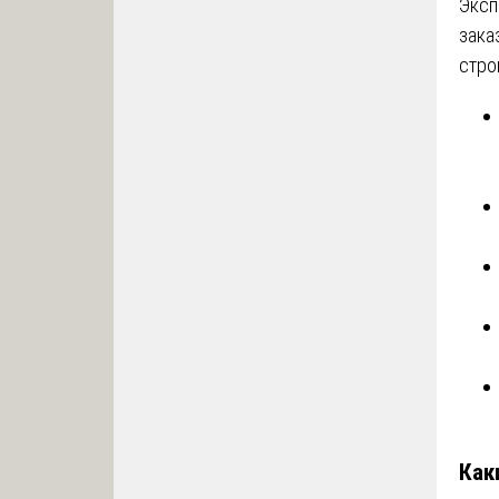
Эксп
зака
стро
Как