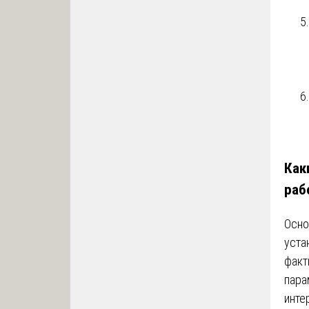
Как
раб
Осно
уста
факт
пара
инте