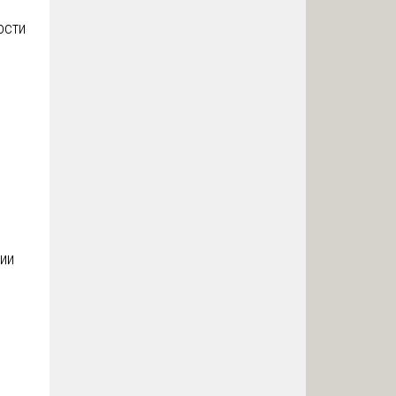
ости
ии