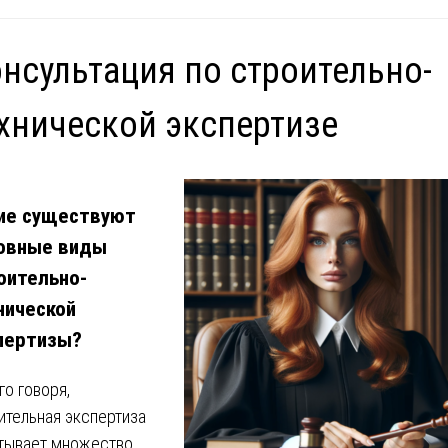
нсультация по строительно-
хнической экспертизе
ие существуют
овные виды
оительно-
нической
пертизы?
го говоря,
ительная экспертиза
тывает множество