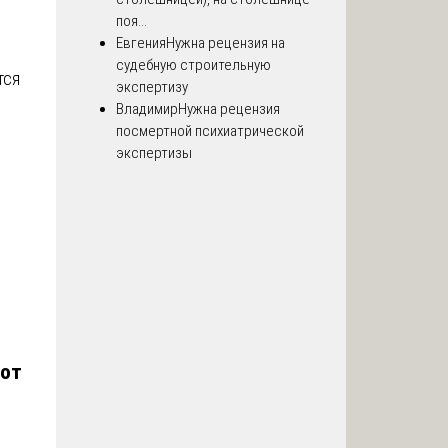
поя...
Евгения
Нужна рецензия на
судебную строительную
тся
экспертизу
Владимир
Нужна рецензия
посмертной психиатрической
экспертизы
бот