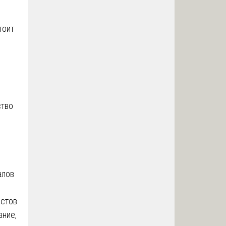
тоит
ство
алов
естов
ание,