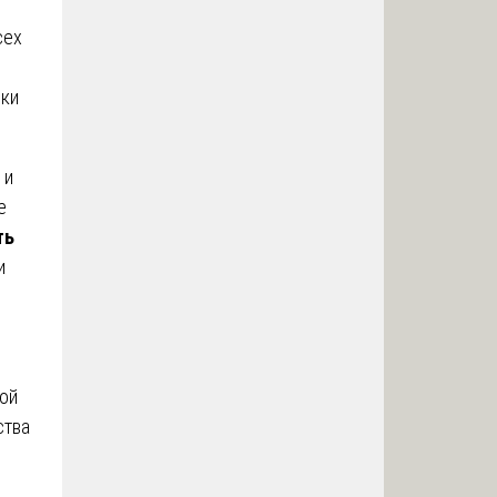
сех
чки
 и
е
ть
и
вой
ства