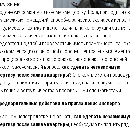
му жилью,
еденному ремонту и личному имуществу. Вода, пришедшая с
из смежных помещений, способна за несколько часов испорт
лку, мебель, технику и даже повлиять на конструкции здания. 
й момент критически важно действовать правильно и
едовательно, чтобы впоследствии иметь возможность взыск
ую компенсацию с виновной стороны. Центральным элемент
о процесса является профессиональная оценка последствий.
икает закономерный вопрос:
как сделать независимую
ертизу после залива квартиры?
Это комплексная процедур
ующая понимания алгоритма действий, правил документально
мления и сотрудничества с профильными специалистами.
редварительные действия до приглашения эксперта
де чем непосредственно решать,
как сделать независим
ертизу после залива квартиры
, необходимо выполнить ряд