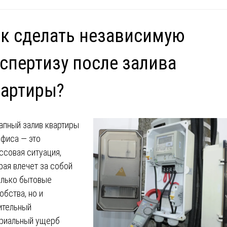
к сделать независимую
спертизу после залива
вартиры?
апный залив квартиры
офиса — это
ссовая ситуация,
рая влечет за собой
олько бытовые
обства, но и
ительный
риальный ущерб