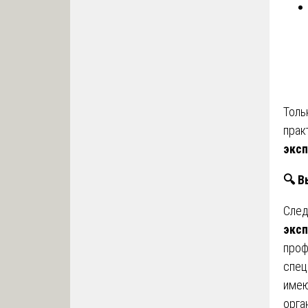
Толь
прак
эксп
🔍
Вы
След
эксп
проф
спец
имею
орга