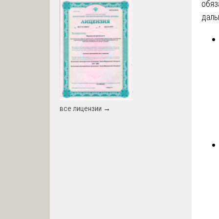
обяз
даль
все лицензии →