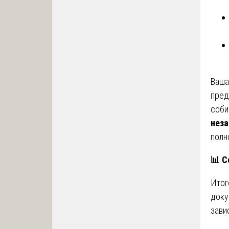
Ваша
пред
соби
неза
полн
📊
Со
Итог
доку
зави