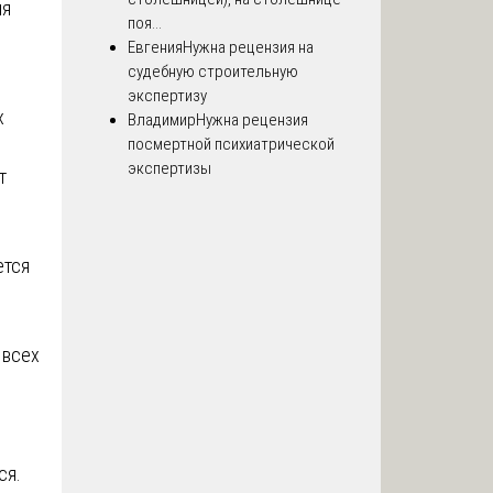
ля
поя...
Евгения
Нужна рецензия на
судебную строительную
экспертизу
х
Владимир
Нужна рецензия
посмертной психиатрической
экспертизы
т
ется
 всех
ся.