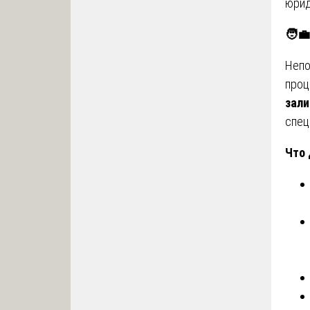
юрид
🧑
Непо
проц
зали
спец
Что 