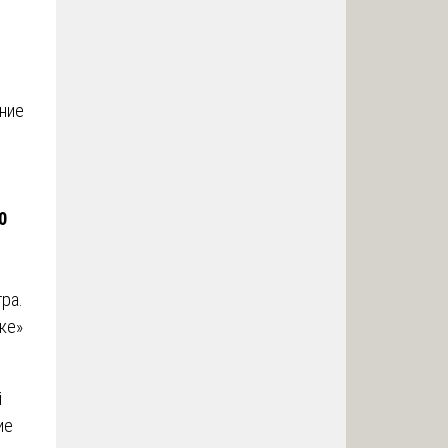
ние
0
ра.
ке»
й
ие