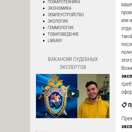
ПОЖАРОТЕХНИКА
ваше
ЭКОНОМИКА
пров
ЗЕМЛЕУСТРОЙСТВО
или 
ЭКОЛОГИЯ
отде
ГЕММОЛОГИЯ
ТОВАРОВЕДЕНИЕ
тако
LIBRARY
посл
полн
ВАКАНСИИ СУДЕБНЫХ
этог
ЭКСПЕРТОВ
Возн
эксп
треб
офор
📋
П
Преж
эксп