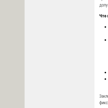
допу
Что 
Закл
фикс