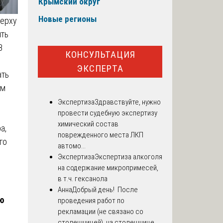
Крымский округ
Новые регионы
верху
ить
В
КОНСУЛЬТАЦИЯ
ЭКСПЕРТА
ать
ом
Экспертиза
Здравствуйте, нужно
провести судебную экспертизу
химический состав
а,
поврежденного места ЛКП
го
автомо...
Экспертиза
Экспертиза алкоголя
на содержание микропримесей,
в т.ч. гексанола
Анна
Добрый день! После
ую
проведения работ по
рекламации (не связано со
столешницей), на столешнице