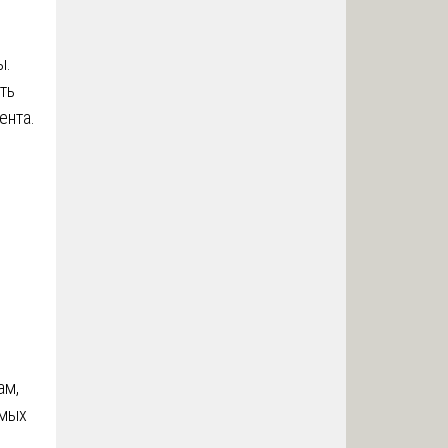
ы.
ть
ента.
ам,
емых