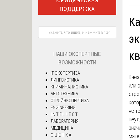
ЮРИДИЧЕСКАЯ
ПОДДЕРЖКА
Ка
эк
к
НАШИ ЭКСПЕРТНЫЕ
ВОЗМОЖНОСТИ
IT ЭКСПЕРТИЗА
Внез
ЛИНГВИСТИКА
или 
КРИМИНАЛИСТИКА
стре
АВТОТЕХНИКА
СТРОЙЭКСПЕРТИЗА
кото
ENGINEERING
не т
I N T E L L E C T
неуд
ЛАБОРАТОРИЯ
знач
МЕДИЦИНА
О Ц Е Н К А
мате