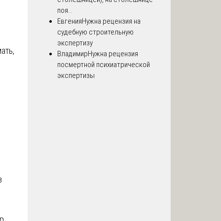
поя...
Евгения
Нужна рецензия на
судебную строительную
экспертизу
ать,
Владимир
Нужна рецензия
посмертной психиатрической
экспертизы
з
р