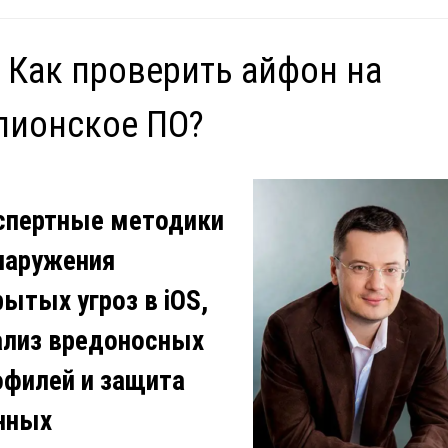
 Как проверить айфон на
пионское ПО?
спертные методики
наружения
рытых угроз в iOS,
ализ вредоносных
офилей и защита
нных