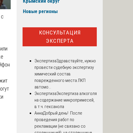
Крымский округ
Новые регионы
 с
КОНСУЛЬТАЦИЯ
ЭКСПЕРТА
фили
же
Экспертиза
Здравствуйте, нужно
айфон
провести судебную экспертизу
химический состав
ожит
поврежденного места ЛКП
автомо...
огут
Экспертиза
Экспертиза алкоголя
ки
на содержание микропримесей,
в т.ч. гексанола
Анна
Добрый день! После
проведения работ по
рекламации (не связано со
столешницей), на столешнице