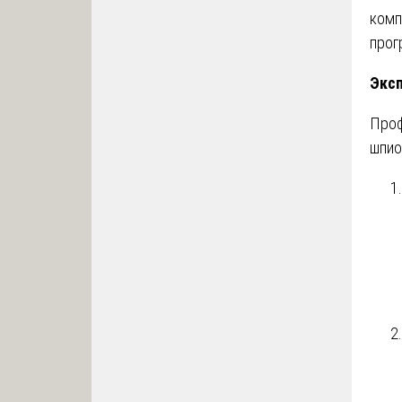
комп
прог
Эксп
Проф
шпио