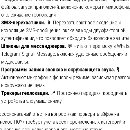
файлов, запуск приложений, включение камеры и микрофона,
отслеживание геолокации.
SMS-перехватчики.
📱 Перехватывают все входящие и
исходящие SMS-сообщения, включая коды двухфакторной
аутентификации, что позволяет обходить банковские защиты
Шпионы для мессенджеров.
💬 Читают переписку в Whats
Telegram, Signal, iMessage, включая удаленные сообщения и
медиафайлы.
Программы записи звонков и окружающего звука.
🎙️
Активируют микрофон в фоновом режиме, записывая разго
и окружающие шумы.
Трекеры геолокации.
📍 Постоянно передают координаты
устройства злоумышленнику.
ессиональный ответ на вопрос «как проверить айфон на
нское ПО?» требует учета всех перечисленных категорий и
льзования специализированного инструментария.