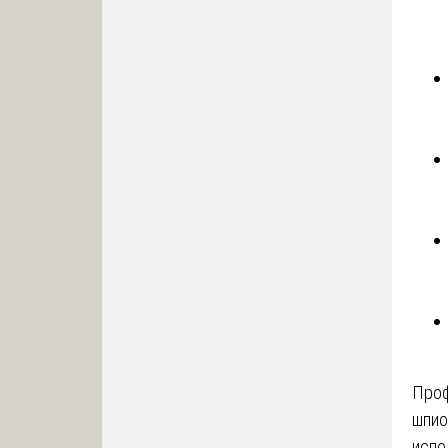
Проф
шпио
испо