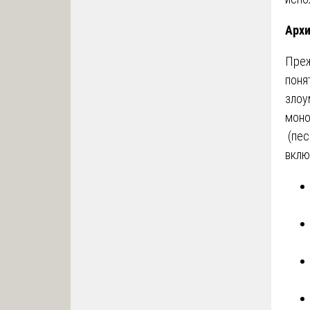
Архи
Преж
поня
злоу
моно
(пес
вклю