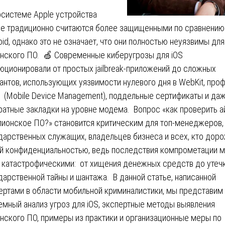
осистеме Apple устройства
ne традиционно считаются более защищенными по сравнению
oid, однако это не означает, что они полностью неуязвимы для
нского ПО. 🍏 Современные киберугрозы для iOS
юционировали от простых jailbreak-приложений до сложных
антов, использующих уязвимости нулевого дня в WebKit, про
(Mobile Device Management), поддельные сертификаты и да
ратные закладки на уровне модема. Вопрос «как проверить 
пионское ПО?» становится критическим для топ-менеджеров,
дарственных служащих, владельцев бизнеса и всех, кто дор
й конфиденциальностью, ведь последствия компрометации м
 катастрофическими: от хищения денежных средств до утеч
дарственной тайны и шантажа. В данной статье, написанной
ертами в области мобильной криминалистики, мы представим
емный анализ угроз для iOS, экспертные методы выявления
нского ПО, примеры из практики и организационные меры по