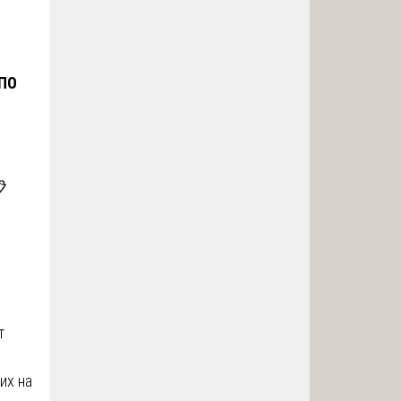
 ПО

т
их на