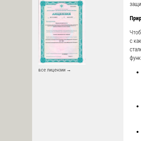
защи
Прир
Чтоб
с ка
стал
функ
все лицензии →