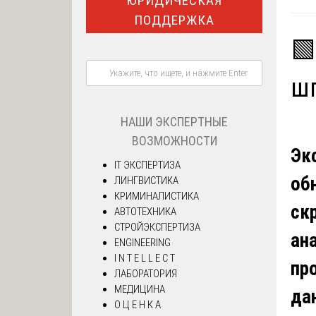
ЮРИДИЧЕСКАЯ
ПОДДЕРЖКА
🟩
ш
НАШИ ЭКСПЕРТНЫЕ
ВОЗМОЖНОСТИ
Эк
IT ЭКСПЕРТИЗА
об
ЛИНГВИСТИКА
КРИМИНАЛИСТИКА
ск
АВТОТЕХНИКА
СТРОЙЭКСПЕРТИЗА
ан
ENGINEERING
I N T E L L E C T
пр
ЛАБОРАТОРИЯ
МЕДИЦИНА
да
О Ц Е Н К А