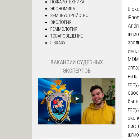
ПОЖАРОТЕХНИКА
В эк
ЭКОНОМИКА
ЗЕМЛЕУСТРОЙСТВО
iPho
ЭКОЛОГИЯ
Andr
ГЕММОЛОГИЯ
шпио
ТОВАРОВЕДЕНИЕ
эвол
LIBRARY
импл
MDM 
ВАКАНСИИ СУДЕБНЫХ
аппа
ЭКСПЕРТОВ
на ш
госу
свое
быть
госу
эксп
сист
шпио