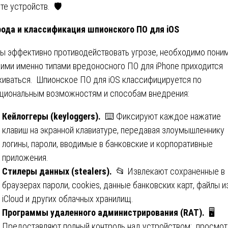
те устройств. 🛡️
ода и классификация шпионского ПО для iOS
ы эффективно противодействовать угрозе, необходимо поним
кими именно типами вредоносного ПО для iPhone приходится
киваться. Шпионское ПО для iOS классифицируется по
циональным возможностям и способам внедрения:
Кейлоггеры (keyloggers).
⌨️ Фиксируют каждое нажатие
клавиш на экранной клавиатуре, передавая злоумышленнику
логины, пароли, вводимые в банковские и корпоративные
приложения.
Стилеры данных (stealers).
📂 Извлекают сохраненные в
браузерах пароли, cookies, данные банковских карт, файлы и
iCloud и других облачных хранилищ.
Программы удаленного администрирования (RAT).
🖥️
Предоставляют полный контроль над устройством: просмот