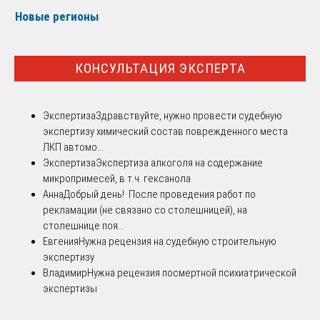
Новые регионы
КОНСУЛЬТАЦИЯ ЭКСПЕРТА
Экспертиза
Здравствуйте, нужно провести судебную
экспертизу химический состав поврежденного места
ЛКП автомо...
Экспертиза
Экспертиза алкоголя на содержание
микропримесей, в т.ч. гексанола
Анна
Добрый день! После проведения работ по
рекламации (не связано со столешницей), на
столешнице поя...
Евгения
Нужна рецензия на судебную строительную
экспертизу
Владимир
Нужна рецензия посмертной психиатрической
экспертизы