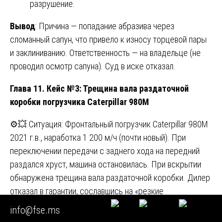
разрушение.
Вывод
: Причина — попадание абразива через
сломанный сапун, что привело к износу торцевой пары
и заклиниванию. Ответственность — на владельце (не
проводил осмотр сапуна). Суд в иске отказал.
Глава 11. Кейс №3: Трещина вала раздаточной
коробки погрузчика Caterpillar 980M
⚙️💥 Ситуация: Фронтальный погрузчик Caterpillar 980M
2021 г.в., наработка 1 200 м/ч (почти новый). При
переключении передачи с заднего хода на передний
раздался хруст, машина остановилась. При вскрытии
обнаружена трещина вала раздаточной коробки. Дилер
отказал в гарантии, сославшись на «резкие
переключения оператора». Владелец (ООО «Северный
info@fse.ms
транзит») заказал экспертизу.