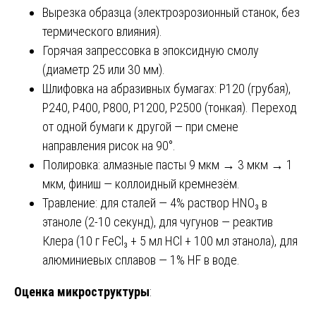
Вырезка образца (электроэрозионный станок, без
термического влияния).
Горячая запрессовка в эпоксидную смолу
(диаметр 25 или 30 мм).
Шлифовка на абразивных бумагах: P120 (грубая),
P240, P400, P800, P1200, P2500 (тонкая). Переход
от одной бумаги к другой — при смене
направления рисок на 90°.
Полировка: алмазные пасты 9 мкм → 3 мкм → 1
мкм, финиш — коллоидный кремнезём.
Травление: для сталей — 4% раствор HNO₃ в
этаноле (2-10 секунд), для чугунов — реактив
Клера (10 г FeCl₃ + 5 мл HCl + 100 мл этанола), для
алюминиевых сплавов — 1% HF в воде.
Оценка микроструктуры
: