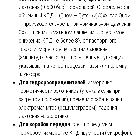
давления (0-500 бар), термопарой. Определяется
объёмный КПД = (Qном — Qутечки)/Qхх, где Qном
— производительность при номинальном давлении,
Qхх — при минимальном давлении. Допустимое
снижение КПД не более 8% от паспортного.
Также измеряются пульсации давления
(амплитуда, частота) — повышенные пульсации
указывают на износ торцевой пары или поломку
плунжера.
Для гидрораспределителей
: измерение
герметичности золотников (утечка в слив при
закрытом положении), времени срабатывания
электромагнитов (осциллографом), падения
давления на золотнике.
Для коробок передач
: стенд с ведомым
тормозом, измерение КПД, шумности (микрофон),