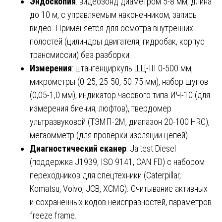
Эндоскопия
: видеозонд диаметром 5-8 мм, длина
до 10 м, с управляемым наконечником, запись
видео. Применяется для осмотра внутренних
полостей (цилиндры двигателя, гидробак, корпус
трансмиссии) без разборки.
Измерения
: штангенциркуль ШЦ-III 0-500 мм,
микрометры (0-25, 25-50, 50-75 мм), набор щупов
(0,05-1,0 мм), индикатор часового типа ИЧ-10 (для
измерения биения, люфтов), твердомер
ультразвуковой (ТЭМП-2М, диапазон 20-100 HRC),
мегаомметр (для проверки изоляции цепей).
Диагностический сканер
: Jaltest Diesel
(поддержка J1939, ISO 9141, CAN FD) с набором
переходников для спецтехники (Caterpillar,
Komatsu, Volvo, JCB, XCMG). Считывание активных
и сохранённых кодов неисправностей, параметров
freeze frame.