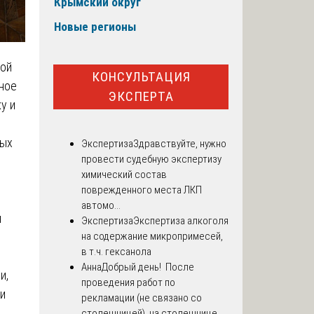
Крымский округ
Новые регионы
ной
КОНСУЛЬТАЦИЯ
тное
ЭКСПЕРТА
у и
ных
Экспертиза
Здравствуйте, нужно
провести судебную экспертизу
химический состав
поврежденного места ЛКП
автомо...
я
Экспертиза
Экспертиза алкоголя
на содержание микропримесей,
в т.ч. гексанола
Анна
Добрый день! После
и,
проведения работ по
и
рекламации (не связано со
столешницей), на столешнице