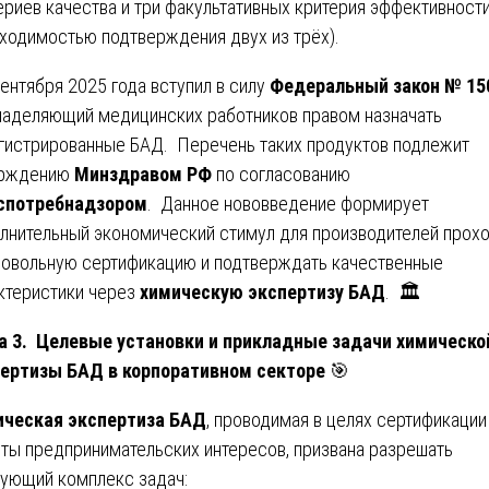
ериев качества и три факультативных критерия эффективности
ходимостью подтверждения двух из трёх).
сентября 2025 года вступил в силу
Федеральный закон № 15
 наделяющий медицинских работников правом назначать
гистрированные БАД. Перечень таких продуктов подлежит
ерждению
Минздравом РФ
по согласованию
спотребнадзором
. Данное нововведение формирует
лнительный экономический стимул для производителей прох
овольную сертификацию и подтверждать качественные
ктеристики через
химическую экспертизу БАД
. 🏛️
а 3. Целевые установки и прикладные задачи химическо
ертизы БАД в корпоративном секторе
🎯
ческая экспертиза БАД
, проводимая в целях сертификации
ты предпринимательских интересов, призвана разрешать
ующий комплекс задач: