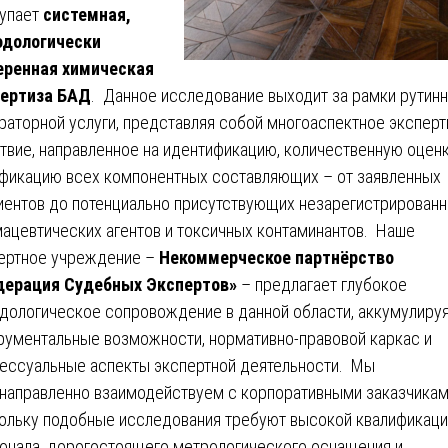
упает
системная,
одологически
еренная химическая
пертиза БАД
. Данное исследование выходит за рамки рутин
раторной услуги, представляя собой многоаспектное экспер
твие, направленное на идентификацию, количественную оценк
фикацию всех компонентных составляющих – от заявленных
иентов до потенциально присутствующих незарегистрирован
ацевтических агентов и токсичных контаминантов. Наше
ертное учреждение –
Некоммерческое партнёрство
дерация Судебных Экспертов»
– предлагает глубокое
дологическое сопровождение в данной области, аккумулиру
рументальные возможности, нормативно-правовой каркас и
ессуальные аспекты экспертной деятельности. Мы
направленно взаимодействуем с корпоративными заказчикам
ольку подобные исследования требуют высокой квалификаци
онала, дорогостоящего метрологического оснащения и