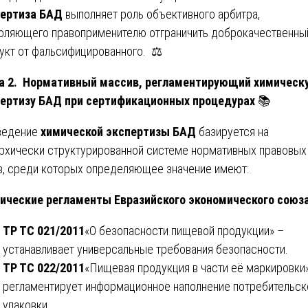
пертиза БАД
выполняет роль объективного арбитра,
оляющего правоприменителю отграничить доброкачественны
укт от фальсифицированного. ⚖️
а 2. Нормативный массив, регламентирующий химическ
ертизу БАД при сертификационных процедурах
📚
ведение
химической экспертизы БАД
базируется на
рхически структурированной системе нормативных правовых
в, среди которых определяющее значение имеют:
ические регламенты Евразийского экономического союза
ТР ТС 021/2011
«О безопасности пищевой продукции» –
устанавливает универсальные требования безопасности.
ТР ТС 022/2011
«Пищевая продукция в части её маркировки
регламентирует информационное наполнение потребительск
упаковки.