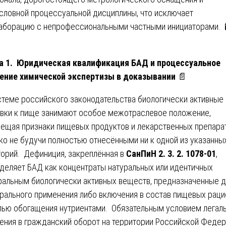
словной процессуальной дисциплины, что исключает
аборацию с непрофессиональными частными инициаторами. 
а 1. Юридическая квалификация БАД и процессуальное
ение химической экспертизы в доказывании
📄
стеме российского законодательства биологически активные
вки к пище занимают особое межотраслевое положение,
ещая признаки пищевых продуктов и лекарственных препарат
ко не будучи полностью отнесёнными ни к одной из указанны
горий. Дефиниция, закреплённая в
СанПиН 2. 3. 2. 1078-01
,
деляет БАД как концентраты натуральных или идентичных
ральным биологически активных веществ, предназначенные д
рального применения либо включения в состав пищевых раци
лью обогащения нутриентами. Обязательным условием легал
ения в гражданский оборот на территории Российской Феде