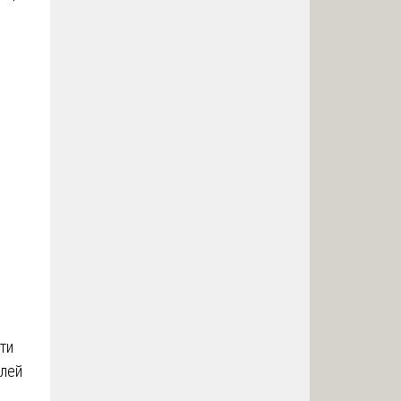
ти
елей