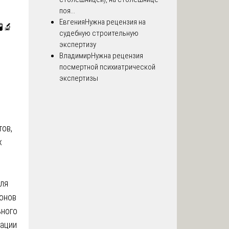
поя...
Евгения
Нужна рецензия на
🔬
судебную строительную
экспертизу
Владимир
Нужна рецензия
посмертной психиатрической
экспертизы
ов,
х
ля
онов
ьного
рации