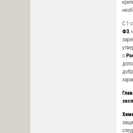
крит
необ
С 1 
ФЗ
,
заре
утв
с
Ро
допо
добр
хара
Глав
эксп
Хими
защи
след