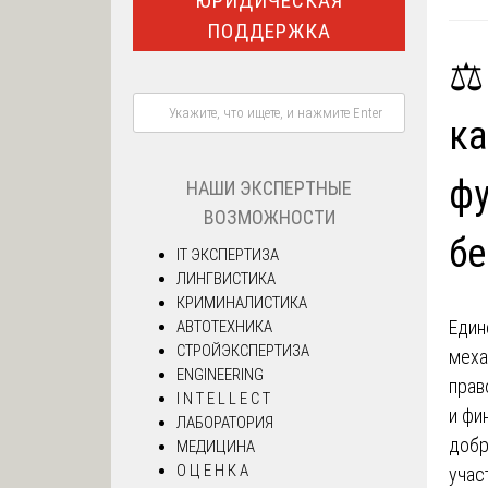
ЮРИДИЧЕСКАЯ
ПОДДЕРЖКА
⚖️
ка
ф
НАШИ ЭКСПЕРТНЫЕ
ВОЗМОЖНОСТИ
бе
IT ЭКСПЕРТИЗА
ЛИНГВИСТИКА
КРИМИНАЛИСТИКА
Един
АВТОТЕХНИКА
СТРОЙЭКСПЕРТИЗА
меха
ENGINEERING
прав
I N T E L L E C T
и фи
ЛАБОРАТОРИЯ
добр
МЕДИЦИНА
О Ц Е Н К А
учас