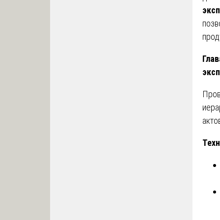
экс
позв
прод
Глав
эксп
Про
иера
акто
Техн