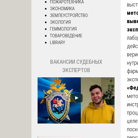
ПОЖАРОТЕХНИКА
выст
ЭКОНОМИКА
мет
ЗЕМЛЕУСТРОЙСТВО
выв
ЭКОЛОГИЯ
экс
ГЕММОЛОГИЯ
ТОВАРОВЕДЕНИЕ
лабо
LIBRARY
дейс
вери
ВАКАНСИИ СУДЕБНЫХ
нутр
ЭКСПЕРТОВ
фарм
эксп
«Фе
мето
инст
проц
целе
поск
перс