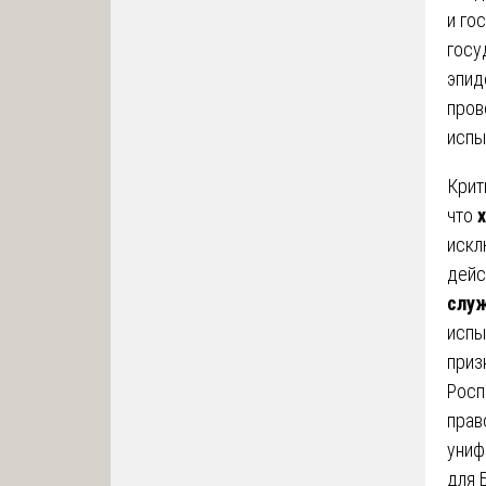
и го
госу
эпид
про
испы
Крит
что
искл
дейс
служ
испы
приз
Росп
прав
униф
для 