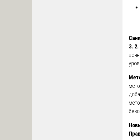
Сани
3. 2
ценн
уров
Мето
мето
доба
мето
безо
Новы
Прав