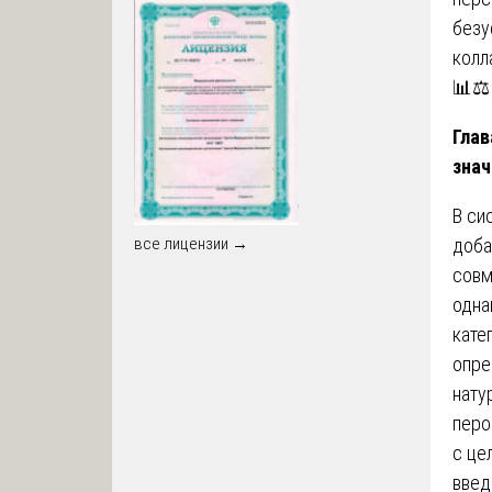
безу
колл
📊⚖️
Глав
знач
В си
доба
все лицензии →
совм
одна
кате
опре
нату
перо
с це
введ