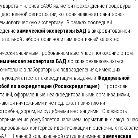
сударств – членов ЕАЭС является прохождение процедуры
дарственной регистрации, которая включает санитарно-
емиологическую экспертизу. В рамках последней
ведение
химической экспертизы БАД
в аккредитованной
тательной лаборатории носит императивный характер.
ически значимым требованием выступает положение о том,
химическая экспертиза БАД
должна реализовываться
ючительно в лабораторных подразделениях, имеющих
твующий аттестат аккредитации, выданный
Федеральной
бой по аккредитации (Росаккредитация)
. Протоколы
таний, оформленные неаккредитованными организациями,
наются ничтожными и не подлежат принятию ни
отребнадзором, ни судебными инстанциями. Сложность
оприменения усугубляется наличием нормативных лакун в час
ицированных критериев идентификации и оценочных показат
БАД. В данной коллизионной ситуации именно
химическая