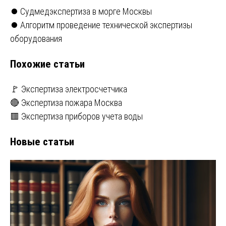
Навигация
⏺️ Судмедэкспертиза в морге Москвы
⏺️ Алгоритм проведение технической экспертизы
по
оборудования
записям
Похожие статьи
🚩 Экспертиза электросчетчика
🔴 Экспертиза пожара Москва
🟥 Экспертиза приборов учета воды
Новые статьи