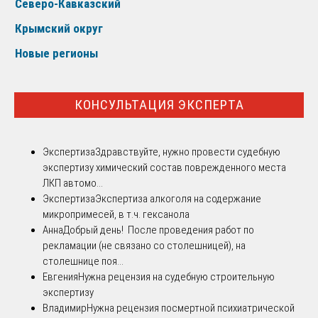
Северо-Кавказский
Крымский округ
Новые регионы
КОНСУЛЬТАЦИЯ ЭКСПЕРТА
Экспертиза
Здравствуйте, нужно провести судебную
экспертизу химический состав поврежденного места
ЛКП автомо...
Экспертиза
Экспертиза алкоголя на содержание
микропримесей, в т.ч. гексанола
Анна
Добрый день! После проведения работ по
рекламации (не связано со столешницей), на
столешнице поя...
Евгения
Нужна рецензия на судебную строительную
экспертизу
Владимир
Нужна рецензия посмертной психиатрической