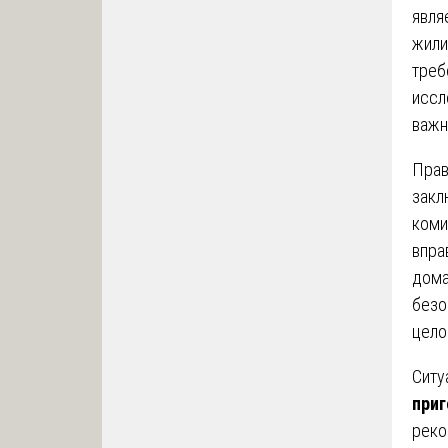
явля
жили
треб
иссл
важн
Прав
закл
коми
впра
дома
безо
цело
Ситу
приг
реко