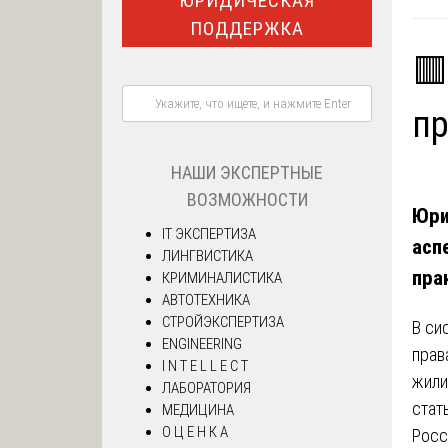
ЮРИДИЧЕСКАЯ
ПОДДЕРЖКА
🟥
пр
НАШИ ЭКСПЕРТНЫЕ
ВОЗМОЖНОСТИ
Юри
IT ЭКСПЕРТИЗА
асп
ЛИНГВИСТИКА
пра
КРИМИНАЛИСТИКА
АВТОТЕХНИКА
СТРОЙЭКСПЕРТИЗА
В си
ENGINEERING
прав
I N T E L L E C T
жили
ЛАБОРАТОРИЯ
стат
МЕДИЦИНА
О Ц Е Н К А
Росс