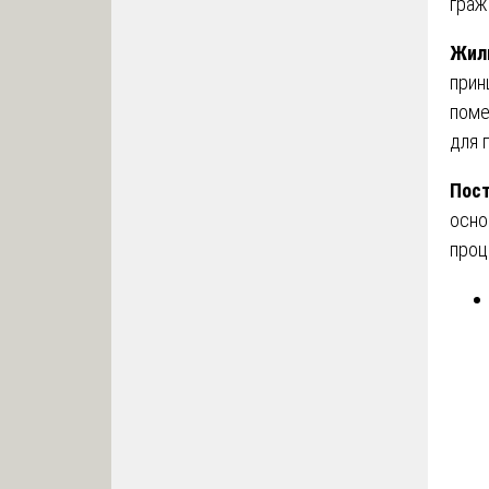
граж
Жил
прин
поме
для 
Пост
осно
проц