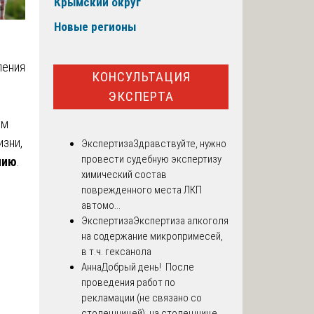
Крымский округ
Новые регионы
ления
КОНСУЛЬТАЦИЯ
ЭКСПЕРТА
им
изни,
Экспертиза
Здравствуйте, нужно
провести судебную экспертизу
нию
.
химический состав
поврежденного места ЛКП
автомо...
Экспертиза
Экспертиза алкоголя
на содержание микропримесей,
в т.ч. гексанола
Анна
Добрый день! После
проведения работ по
м
рекламации (не связано со
столешницей), на столешнице