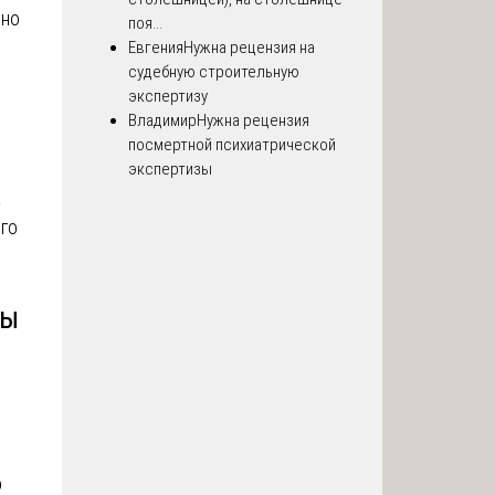
жно
поя...
Евгения
Нужна рецензия на
судебную строительную
экспертизу
Владимир
Нужна рецензия
посмертной психиатрической
экспертизы
а
его
зы
о