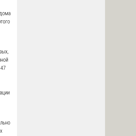
 дома
этого
вых,
нной
 47
зации
ельно
х