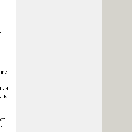
я
ние
ный
ь на
вать
 в