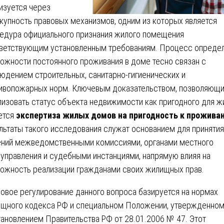
изуется через
купность правовых механизмов, одним из которых является
едура официального признания жилого помещения
ветствующим установленным требованиям. Процесс опреде
ожности постоянного проживания в доме тесно связан с
юдением строительных, санитарно-гигиенических и
ивопожарных норм. Ключевым доказательством, позволяющ
лизовать статус объекта недвижимости как пригодного для ж
ется
экспертиза жилых домов на пригодность к прожива
льтаты такого исследования служат основанием для принятия
ний межведомственными комиссиями, органами местного
управления и судебными инстанциями, напрямую влияя на
ожность реализации гражданами своих жилищных прав.
овое регулирование данного вопроса базируется на нормах
щного кодекса РФ и специальном Положении, утвержденно
ановлением Правительства РФ от 28.01.2006 № 47. Этот