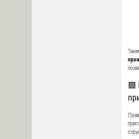
Таки
про
позв
🟩
пр
Прав
приг
стру