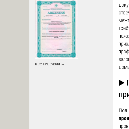
доку
отве
межв
треб
пожа
прив
проф
зало
все лицензии →
дома
▶️
пр
Под
про
пров