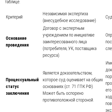
таблице.
Независимая экспертиза
Критерий
Суд
(внесудебное исследование)
Договор с экспертным
учреждением по инициативе
Опр
Основание
заинтересованного лица
пос
проведения
(потребителя, УК, поставщика
сле
ресурса).
Име
док
Является доказательством,
пор
Процессуальный
которое суд оценивает на общих
про
статус
основаниях (ст. 71 ГПК РФ).
его
заключения
Может быть оспорено
ход
противоположной стороной.
пов
экс