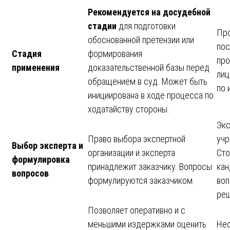
Рекомендуется на досудебной
стадии
для подготовки
Про
обоснованной претензии или
пос
Стадия
формирования
про
применения
доказательственной базы перед
лиц
обращением в суд. Может быть
по 
инициирована в ходе процесса по
ходатайству стороны.
Экс
Право выбора экспертной
учр
Выбор эксперта и
организации и эксперта
Сто
формулировка
принадлежит заказчику. Вопросы
кан
вопросов
формулируются заказчиком.
воп
реш
Позволяет оперативно и с
меньшими издержками оценить
Нео