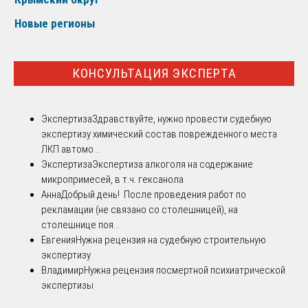
Новые регионы
КОНСУЛЬТАЦИЯ ЭКСПЕРТА
Экспертиза
Здравствуйте, нужно провести судебную
экспертизу химический состав поврежденного места
ЛКП автомо...
Экспертиза
Экспертиза алкоголя на содержание
микропримесей, в т.ч. гексанола
Анна
Добрый день! После проведения работ по
рекламации (не связано со столешницей), на
столешнице поя...
Евгения
Нужна рецензия на судебную строительную
экспертизу
Владимир
Нужна рецензия посмертной психиатрической
экспертизы