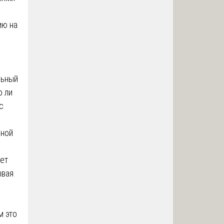
ию на
льный
о ли
с
ьной
ает
ывая
м это