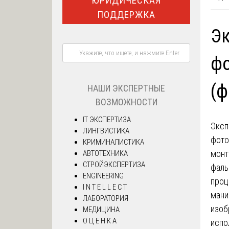
ЮРИДИЧЕСКАЯ
ПОДДЕРЖКА
Э
фо
(ф
НАШИ ЭКСПЕРТНЫЕ
ВОЗМОЖНОСТИ
IT ЭКСПЕРТИЗА
Эксп
ЛИНГВИСТИКА
фото
КРИМИНАЛИСТИКА
монт
АВТОТЕХНИКА
СТРОЙЭКСПЕРТИЗА
фаль
ENGINEERING
проц
I N T E L L E C T
мани
ЛАБОРАТОРИЯ
изоб
МЕДИЦИНА
О Ц Е Н К А
испо