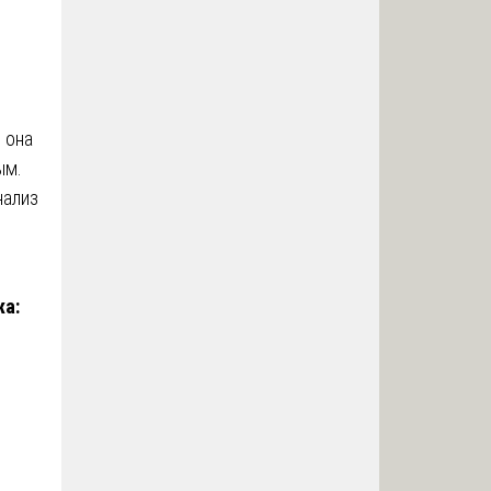
 она
ым.
нализ
жа: