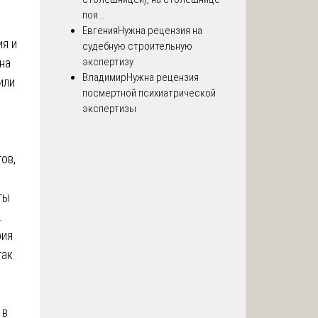
поя...
Евгения
Нужна рецензия на
я и
судебную строительную
на
экспертизу
Владимир
Нужна рецензия
или
посмертной психиатрической
экспертизы
ов,
ты
.
фия
так
 в