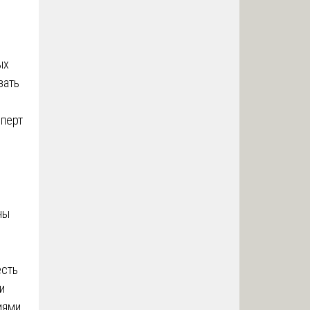
ых
зать
сперт
ны
есть
и
иями