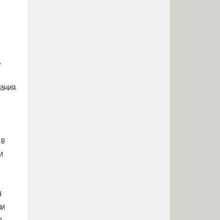
,
ания.
 в
и
я
ми
я