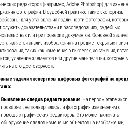
ических редакторов (например, Adobe Photoshop) для измен
ржания фотографии. В судебной практике такие экспертизы
ребованы для установления подлинности фотографий, которы
т служить доказательствами в расследованиях, судебных
ирательствах или при проверке документов. Основной задаче
ерта является анализ изображения на предмет скрытых приз
ктирования, таких как изменения в пикселях, искажения, вста
ктов, удаление элементов или другие манипуляции, которые 
иять на его достоверность.
вные задачи экспертизы цифровых фотографий на пред
тажа:
Выявление следов редактирования
: На первом этапе эксп
проверяет, не подвергалась ли фотография изменениям с
помощью графических редакторов. Это может включать
обнаружение следов изменения объектов на изображении,