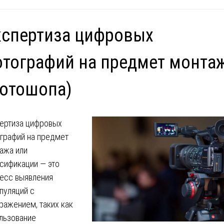
кспертиза цифровых
тографий на предмет монта
отошопа)
ертиза цифровых
графий на предмет
ажа или
сификации — это
есс выявления
пуляций с
ражением, таких как
льзование