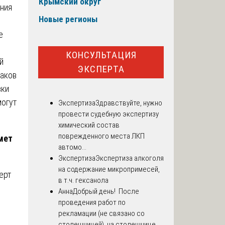
Крымский округ
ения
Новые регионы
е
КОНСУЛЬТАЦИЯ
й
ЭКСПЕРТА
наков
вки
могут
Экспертиза
Здравствуйте, нужно
провести судебную экспертизу
химический состав
поврежденного места ЛКП
мет
автомо...
Экспертиза
Экспертиза алкоголя
на содержание микропримесей,
ерт
в т.ч. гексанола
Анна
Добрый день! После
проведения работ по
рекламации (не связано со
столешницей), на столешнице