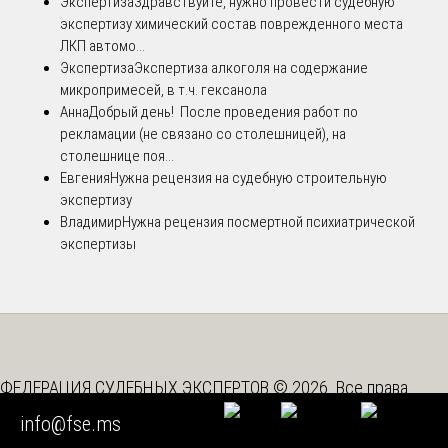
Экспертиза
Здравствуйте, нужно провести судебную
экспертизу химический состав поврежденного места
ЛКП автомо...
Экспертиза
Экспертиза алкоголя на содержание
микропримесей, в т.ч. гексанола
Анна
Добрый день! После проведения работ по
рекламации (не связано со столешницей), на
столешнице поя...
Евгения
Нужна рецензия на судебную строительную
экспертизу
Владимир
Нужна рецензия посмертной психиатрической
экспертизы
ФЕДЕРАЦИЯ СУДЕБНЫХ ЭКСПЕРТОВ © 2026. Все права
защищены
info@fse.ms
Вышестоящая организация -
Союз "Федерация Судебных