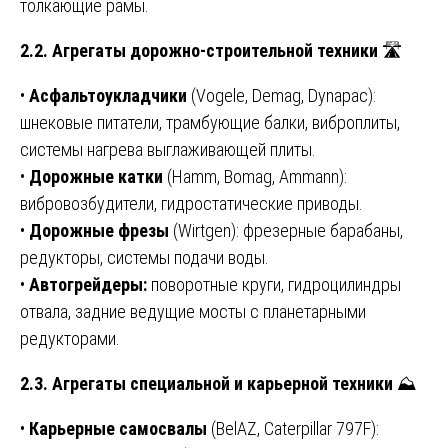
толкающие рамы.
2.2. Агрегаты дорожно-строительной техники
🛣️
•
Асфальтоукладчики
(Vogele, Demag, Dynapac):
шнековые питатели, трамбующие балки, виброплиты,
системы нагрева выглаживающей плиты.
•
Дорожные катки
(Hamm, Bomag, Ammann):
вибровозбудители, гидростатические приводы.
•
Дорожные фрезы
(Wirtgen): фрезерные барабаны,
редукторы, системы подачи воды.
•
Автогрейдеры:
поворотные круги, гидроцилиндры
отвала, задние ведущие мосты с планетарными
редукторами.
2.3. Агрегаты специальной и карьерной техники
⛰️
•
Карьерные самосвалы
(BelAZ, Caterpillar 797F):