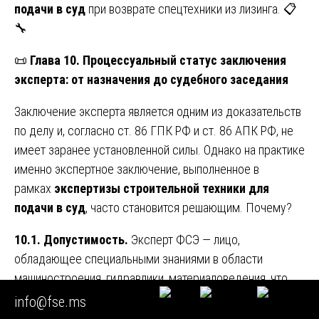
подачи в суд
при возврате спецтехники из лизинга. 📋
🔧
📜
Глава 10. Процессуальный статус заключения
эксперта: от назначения до судебного заседания
Заключение эксперта является одним из доказательств
по делу и, согласно ст. 86 ГПК РФ и ст. 86 АПК РФ, не
имеет заранее установленной силы. Однако на практике
именно экспертное заключение, выполненное в
рамках
экспертизы строительной техники для
подачи в суд
, часто становится решающим. Почему?
10.1. Допустимость.
Эксперт ФСЭ — лицо,
обладающее специальными знаниями в области
машиностроения, гидравлики, материаловедения, что
подтверждено профильным высшим образованием,
info@fse.ms
сертификатами и удостоверениями на право