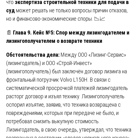
что
экспертиза строительной техники для подачи в
суд
может решать не только вопросы причин отказов,
но и финансово-экономические споры. 📉📈
📄
Глава 9. Кейс №5: Спор между лизингодателем и
лизингополучателем о возврате техники
Обстоятельства дела:
Между ООО «Лизинг-Сервис»
(лизингодатель) и ООО «Строй-Инвест»
(лизингополучатель) был заключён договор лизинга на
фронтальный погрузчик Volvo L150H. В связи с
систематической просрочкой платежей лизингодатель
расторг договор и изъял технику. Лизингополучатель
оспорил изъятие, заявив, что техника возвращена с
повреждениями, которых при передаче не было, и
потребовал снизить выкупную стоимость.
Лизингодатель, в свою очередь, утверждал, что техника
возвращена в состоянии «следов нормального износа».