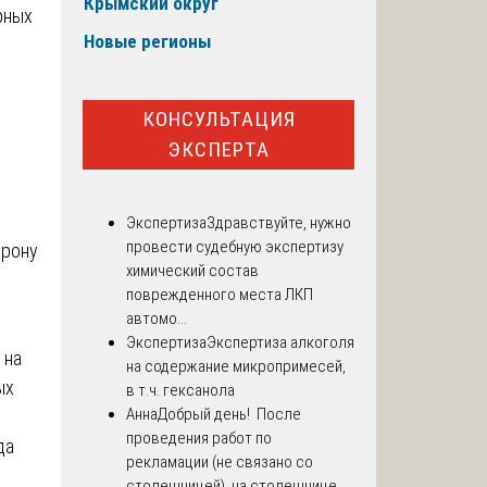
Крымский округ
рных
Новые регионы
КОНСУЛЬТАЦИЯ
ЭКСПЕРТА
Экспертиза
Здравствуйте, нужно
провести судебную экспертизу
орону
химический состав
поврежденного места ЛКП
автомо...
Экспертиза
Экспертиза алкоголя
 на
на содержание микропримесей,
ых
в т.ч. гексанола
Анна
Добрый день! После
проведения работ по
да
рекламации (не связано со
столешницей), на столешнице