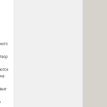
ьного
атвор
уются
она
овые
о