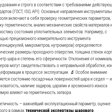
удования и строго в соответствии с требованиями действую
дартов (ГОСТ, ISO, API). Основные направления инструменталь
роля включают в себя проверку геометрических параметров,
ку герметичности, анализ механических свойств материалов 
ностику состояния уплотнительных элементов. Например, с
щью прецизионного измерительного инструмента
нгенциркулей, микрометров, нутромеров) определяются
ические размеры проходного отверстия, толщина стенок корп
етр шара и степень его сферичности. Отклонения от номинал
еров могут свидетельствовать о неправильной обработке, из
деформации в процессе эксплуатации. 🔬 Особое внимание
яется состоянию посадочных поверхностей шара и седел — и
ховатость, наличие задиров, царапин и эрозионного износа
ямую влияют на герметичность затвора.
етичность — важнейший эксплуатационный параметр, оценке
рого в рамках
технической экспертизы шарового