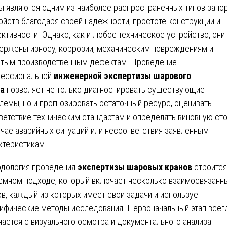
ы являются одним из наиболее распространенных типов запо
ойств благодаря своей надежности, простоте конструкции и
ктивности. Однако, как и любое техническое устройство, они
ержены износу, коррозии, механическим повреждениям и
тым производственным дефектам. Проведение
ессиональной
инженерной экспертизы шарового
а
позволяет не только диагностировать существующие
лемы, но и прогнозировать остаточный ресурс, оценивать
ветствие техническим стандартам и определять виновную ст
учае аварийных ситуаций или несоответствия заявленным
ктеристикам.
дология проведения
экспертизы шаровых кранов
строится
емном подходе, который включает несколько взаимосвязанн
ов, каждый из которых имеет свои задачи и использует
ифические методы исследования. Первоначальный этап всег
нается с визуального осмотра и документального анализа.