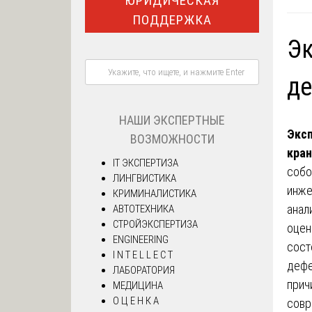
ЮРИДИЧЕСКАЯ
ПОДДЕРЖКА
Эк
де
НАШИ ЭКСПЕРТНЫЕ
Эксп
ВОЗМОЖНОСТИ
кран
IT ЭКСПЕРТИЗА
собо
ЛИНГВИСТИКА
инже
КРИМИНАЛИСТИКА
анал
АВТОТЕХНИКА
СТРОЙЭКСПЕРТИЗА
оцен
ENGINEERING
сост
I N T E L L E C T
дефе
ЛАБОРАТОРИЯ
прич
МЕДИЦИНА
О Ц Е Н К А
совр