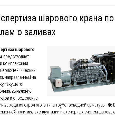
спертиза шарового крана по
лам о заливах
ертиза шарового
а
представляет
й комплексный
нерно-технический
из, направленный на
ку текущего
ояния, выявление
ктов и определение
ин выхода из строя этого типа трубопроводной арматуры. 🛠️ 
еменной практике эксплуатации инженерных систем шаровы