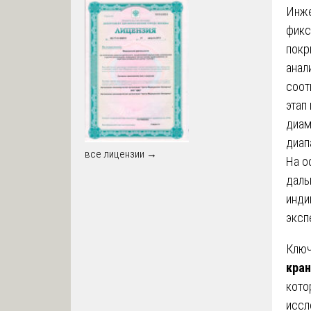
Инже
фикс
покр
анал
соот
этап
диам
диап
все лицензии →
На о
даль
инди
эксп
Ключ
кран
кото
иссл