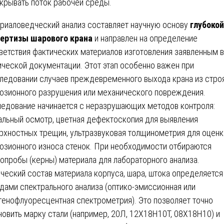
крывать поток рабочей среды.
риаловедческий анализ составляет научную основу
глубокой
ертизы шарового крана
и направлен на определение
ветствия фактических материалов изготовления заявленным в
ической документации. Этот этап особенно важен при
ледовании случаев преждевременного выхода крана из строя
озионного разрушения или механического повреждения.
едование начинается с неразрушающих методов контроля:
альный осмотр, цветная дефектоскопия для выявления
рхностных трещин, ультразвуковая толщинометрия для оценк
озионного износа стенок. При необходимости отбираются
опробы (керны) материала для лабораторного анализа.
ческий состав материала корпуса, шара, штока определяется
дами спектрального анализа (оптико-эмиссионная или
генофлуоресцентная спектрометрия). Это позволяет точно
новить марку стали (например, 20Л, 12Х18Н10Т, 08Х18Н10) и