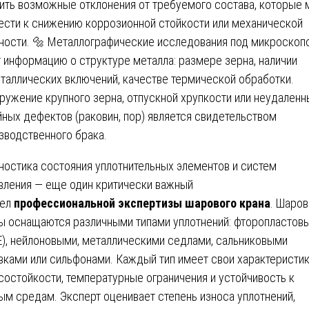
ить возможные отклонения от требуемого состава, которые 
ести к снижению коррозионной стойкости или механической
ности. 🔩 Металлографические исследования под микроскоп
 информацию о структуре металла: размере зерна, наличии
таллических включений, качестве термической обработки.
ружение крупного зерна, отпускной хрупкости или неудаленн
йных дефектов (раковин, пор) является свидетельством
зводственного брака.
ностика состояния уплотнительных элементов и систем
вления — еще один критически важный
дел
профессиональной экспертизы шарового крана
. Шаро
ы оснащаются различными типами уплотнений: фторопластов
E), нейлоновыми, металлическими седлами, сальниковыми
вками или сильфонами. Каждый тип имеет свои характеристи
состойкости, температурные ограничения и устойчивость к
ым средам. Эксперт оценивает степень износа уплотнений,