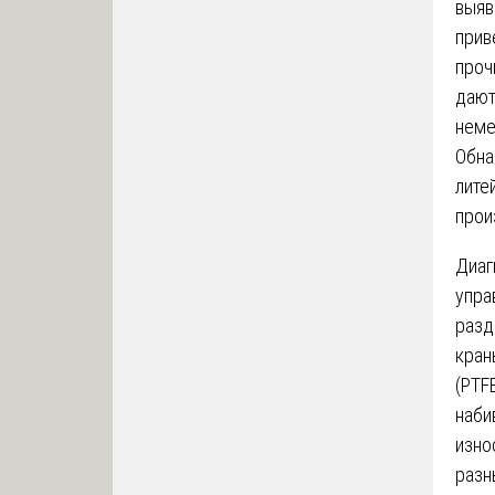
выяв
прив
проч
дают
неме
Обна
лите
прои
Диаг
упра
раз
кран
(PTF
наби
изно
разн