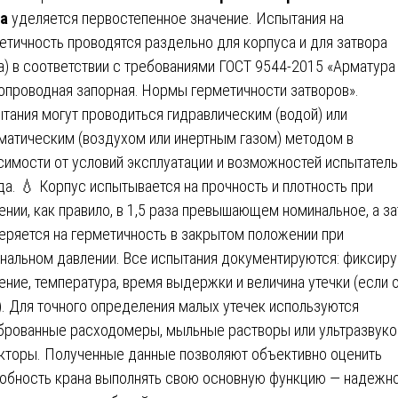
а
уделяется первостепенное значение. Испытания на
етичность проводятся раздельно для корпуса и для затвора
а) в соответствии с требованиями ГОСТ 9544-2015 «Арматура
опроводная запорная. Нормы герметичности затворов».
тания могут проводиться гидравлическим (водой) или
матическим (воздухом или инертным газом) методом в
симости от условий эксплуатации и возможностей испытател
да. 💧 Корпус испытывается на прочность и плотность при
ении, как правило, в 1,5 раза превышающем номинальное, а з
еряется на герметичность в закрытом положении при
нальном давлении. Все испытания документируются: фиксир
ение, температура, время выдержки и величина утечки (если 
). Для точного определения малых утечек используются
брованные расходомеры, мыльные растворы или ультразвук
кторы. Полученные данные позволяют объективно оценить
обность крана выполнять свою основную функцию — надежн