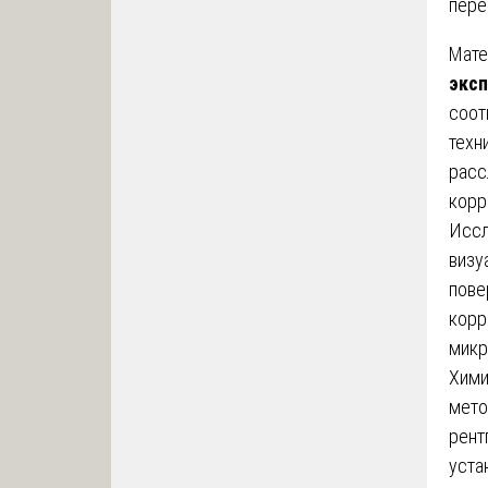
пере
Мате
эксп
соот
техн
расс
корр
Иссл
визу
пове
корр
микр
Хими
мето
рент
уста