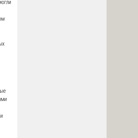
могли
ом
ых
вые
ыми
ки