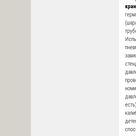
кран
герм
(шар
труб
Испы
пнев
зави
стен
давл
пров
номи
давл
есть
кали
дете
спос