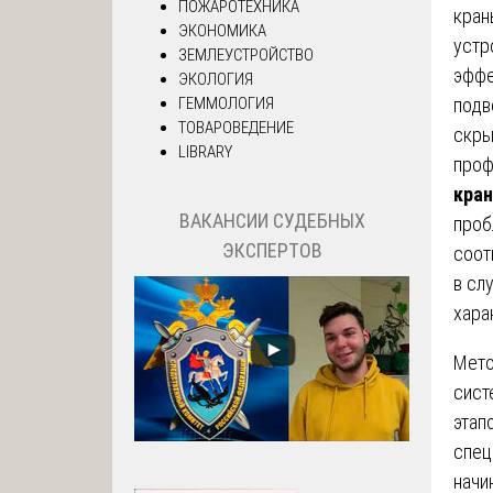
ПОЖАРОТЕХНИКА
кран
ЭКОНОМИКА
устр
ЗЕМЛЕУСТРОЙСТВО
эффе
ЭКОЛОГИЯ
подв
ГЕММОЛОГИЯ
ТОВАРОВЕДЕНИЕ
скры
LIBRARY
проф
кран
ВАКАНСИИ СУДЕБНЫХ
проб
ЭКСПЕРТОВ
соот
в сл
хара
Мето
сист
этап
спец
начи