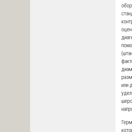
обор
стан
конт
оцен
диаг
помо
(шта
факт
диам
разм
или 
удел
шеро
напр
Герм
кото