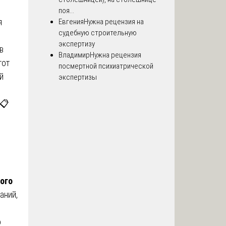
поя...
я
Евгения
Нужна рецензия на
судебную строительную
экспертизу
в
Владимир
Нужна рецензия
тот
посмертной психиатрической
й
экспертизы
 📋
ого
аний,
о