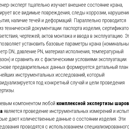
нер-эксперт тщательно изучает внешнее состояние крана,
ирует все видимые повреждения, следы коррозии, нарушени
ытия, наличие течей и деформаций. Параллельно проводится
из технической документации: паспорта изделия, сертификато
ветствия, чертежей, актов монтажа и ввода в эксплуатацию. Э
 позволяет установить базовые параметры крана (номинальны
етр DN, давление PN, материал исполнения, температурный
азон) и сравнить их с фактическими условиями эксплуатации.
снове предварительных данных формируется детальный план
нейших инструментальных исследований, который
видуализируется под конкретный случай и цели проведения
ертизы.
евым компонентом любой
комплексной экспертизы шаров
а
является проведение инструментальных измерений и испыт
рые дают количественные данные о состоянии изделия. Эти
едования проводятся с использованием специализированног