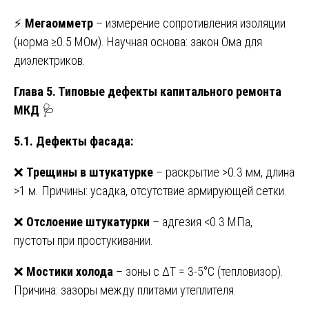
⚡
Мегаомметр
– измерение сопротивления изоляции
(норма ≥0.5 МОм). Научная основа: закон Ома для
диэлектриков.
Глава 5. Типовые дефекты капитального ремонта
МКД
🩺
5.1. Дефекты фасада:
❌
Трещины в штукатурке
– раскрытие >0.3 мм, длина
>1 м. Причины: усадка, отсутствие армирующей сетки.
❌
Отслоение штукатурки
– адгезия <0.3 МПа,
пустоты при простукивании.
❌
Мостики холода
– зоны с ΔT = 3-5°C (тепловизор).
Причина: зазоры между плитами утеплителя.