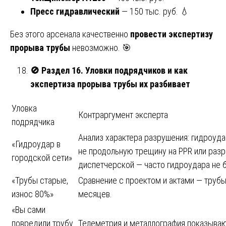
Пресс гидравлический
— 150 тыс. руб. 💧
Без этого арсенала качественно
провести экспертизу
прорыва трубы
невозможно. 🎯
🚫
Раздел 16. Уловки подрядчиков и как
экспертиза прорыва трубы их разбивает
Уловка
Контраргумент эксперта
подрядчика
Анализ характера разрушения: гидроуда
«Гидроудар в
не продольную трещину на PPR или разр
городской сети»
диспетчерской — часто гидроудара не 
«Трубы старые,
Сравнение с проектом и актами — трубы
износ 80%»
месяцев.
«Вы сами
повредили трубу
Телеметрия и металлография показываю