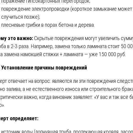
поражение гипсокартонных перегородок;
повреждение электропроводки (короткое замыкание может
случиться позже);
плесневые грибки в порах бетона и дерева.
му это важно:
Скрытые повреждения могут увеличить сумм
ба в 2-3 раза. Например, замена только ламината стоит 50 0
, а замена намокшей стяжки + ламината — уже 150 000 руб.
Установление причины повреждений
ерт отвечает на вопрос: являются ли эти повреждения следс
но залива, а не естественного износа или строительного брак
критически важно, когда виновник заявляет: «У вас и так всё 
о».
ерт определяет:
источник воды (лопнувшая труба, протекающая кровля, засо