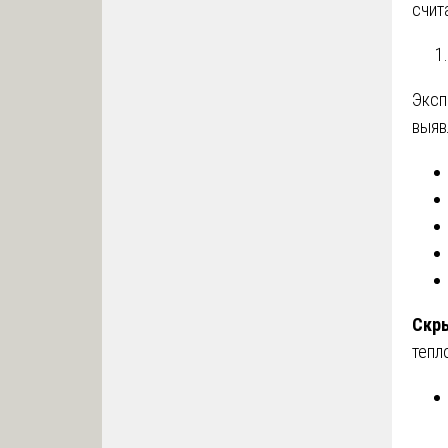
счит
Эксп
выяв
Скр
тепл