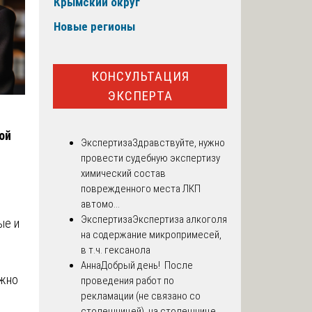
Крымский округ
Новые регионы
КОНСУЛЬТАЦИЯ
ЭКСПЕРТА
ой
Экспертиза
Здравствуйте, нужно
провести судебную экспертизу
химический состав
поврежденного места ЛКП
автомо...
Экспертиза
Экспертиза алкоголя
ые и
на содержание микропримесей,
в т.ч. гексанола
Анна
Добрый день! После
ожно
проведения работ по
рекламации (не связано со
столешницей), на столешнице