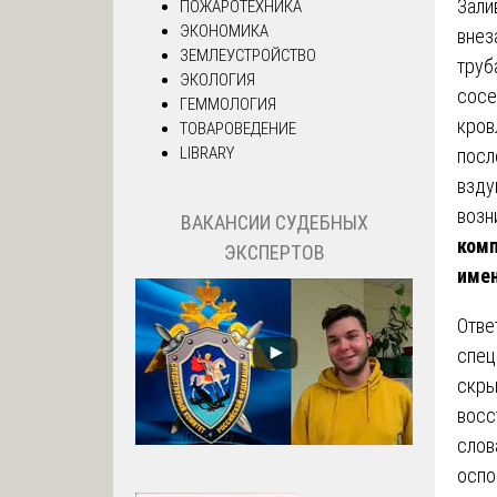
Зали
ПОЖАРОТЕХНИКА
ЭКОНОМИКА
внез
ЗЕМЛЕУСТРОЙСТВО
труб
ЭКОЛОГИЯ
сосе
ГЕММОЛОГИЯ
кров
ТОВАРОВЕДЕНИЕ
LIBRARY
посл
взду
возн
ВАКАНСИИ СУДЕБНЫХ
комп
ЭКСПЕРТОВ
имен
Отве
спец
скры
восс
слов
оспо