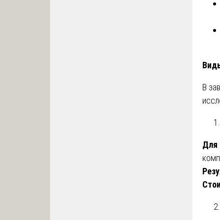
Виды
В за
иссл
Для 
комп
Резу
Стои