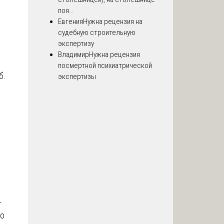
поя...
Евгения
Нужна рецензия на
судебную строительную
экспертизу
Владимир
Нужна рецензия
посмертной психиатрической
б.
экспертизы
-
ко