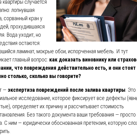
в квартиры случается
апно: лопнувшая
а, сорванный кран у
дей, прохудившаяся
ля. Вода уходит, но
едствия остаются:
вшийся ламинат, мокрые обои, испорченная мебель. И тут
икает главный вопрос:
как доказать виновнику или страхов
ании, что повреждения действительно есть, и они стоят
но столько, сколько вы говорите?
т —
экспертиза повреждений после залива квартиры
. Это
иальное исследование, которое фиксирует все дефекты (явн
тые), определяет их причину и рассчитывает стоимость
тановления. Без такого документа ваши требования — просто
а. С ним — юридически обоснованная претензия, которую сл
рить.