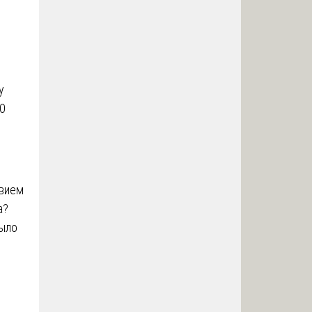
у
00
твием
а?
было
р