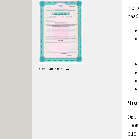
В эт
разб
все лицензии →
Что 
Эксп
пров
оцен