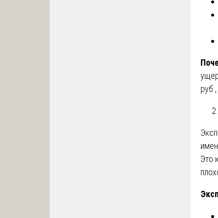
Поче
ущер
руб.
Эксп
имен
Это 
плох
Эксп