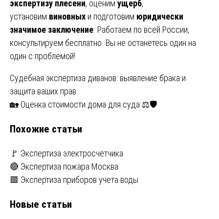
экспертизу плесени
, оценим
ущерб
,
установим
виновных
и подготовим
юридически
значимое заключение
. Работаем по всей России,
консультируем бесплатно. Вы не останетесь один на
один с проблемой!
Навигация
Судебная экспертиза диванов: выявление брака и
защита ваших прав
по
🏡 Оценка стоимости дома для суда ⚖️🛡️
записям
Похожие статьи
🚩 Экспертиза электросчетчика
🔴 Экспертиза пожара Москва
🟥 Экспертиза приборов учета воды
Новые статьи