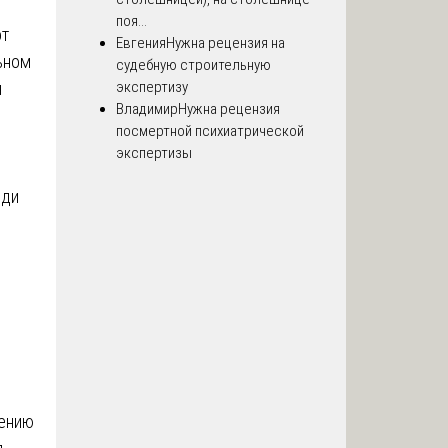
поя...
от
Евгения
Нужна рецензия на
ьном
судебную строительную
я
экспертизу
Владимир
Нужна рецензия
посмертной психиатрической
экспертизы
еди
лению