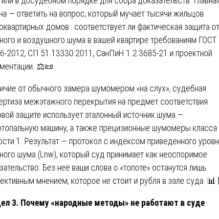
 или в досудебном порядке для сбора доказательств. Главна
ча — ответить на вопрос, который мучает тысячи жильцов
оквартирных домов: соответствует ли фактическая защита о
ного и воздушного шума в вашей квартире требованиям ГОСТ
6-2012, СП 51.13330.2011, СанПиН 1.2.3685-21 и проектной
ментации. ⚖️📜
личие от обычного замера шумомером «на слух», судебная
ертиза межэтажного перекрытия на предмет соответствия
вой защите использует эталонный источник шума —
топальную машину, а также прецизионные шумомеры класса
ости 1. Результат — протокол с индексом приведенного уров
ного шума (Lnw), который суд принимает как неоспоримое
зательство. Без неё ваши слова о «топоте» останутся лишь
ективным мнением, которое не стоит и рубля в зале суда. 📊
ел 3. Почему «народные методы» не работают в суде