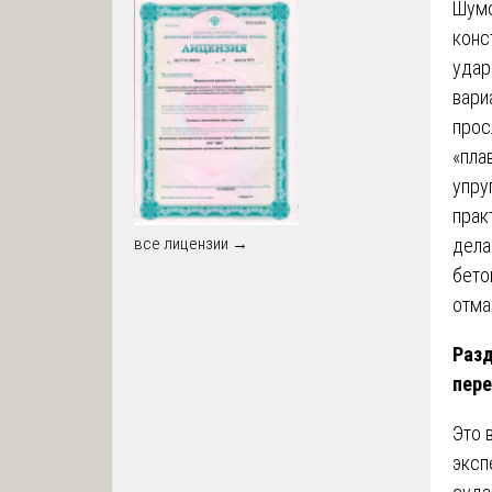
Шумо
конс
удар
вари
прос
«пла
упру
прак
дела
все лицензии →
бето
отма
Разд
пере
Это 
эксп