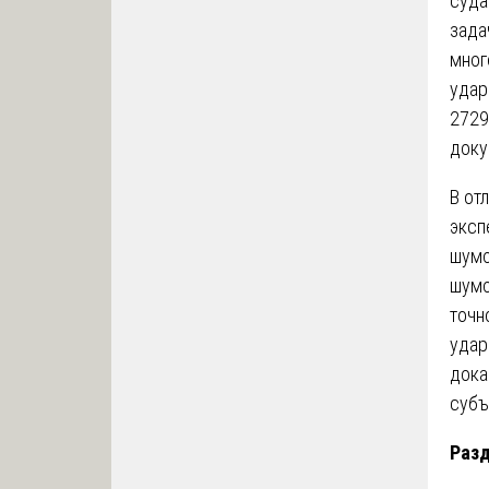
суда
зада
мног
удар
2729
доку
В от
эксп
шумо
шумо
точн
удар
дока
субъ
Разд