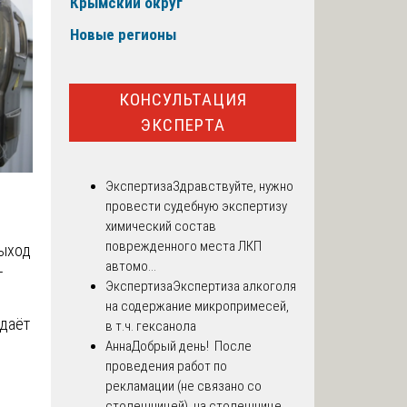
Крымский округ
Новые регионы
КОНСУЛЬТАЦИЯ
ЭКСПЕРТА
Экспертиза
Здравствуйте, нужно
провести судебную экспертизу
химический состав
поврежденного места ЛКП
Выход
автомо...
т
Экспертиза
Экспертиза алкоголя
на содержание микропримесей,
 даёт
в т.ч. гексанола
Анна
Добрый день! После
проведения работ по
рекламации (не связано со
столешницей), на столешнице