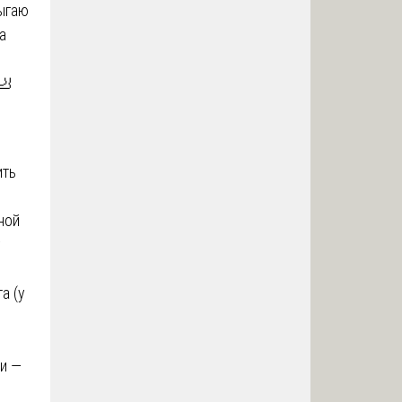
ыгаю
а
🦶
ить
ной
у
а (у
ки —