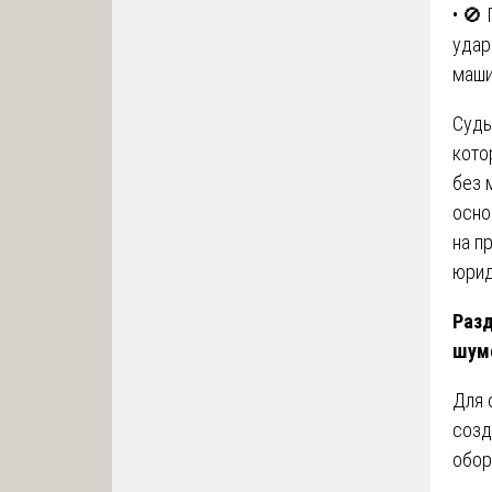
• 🚫
удар
маши
Судь
кото
без 
осно
на п
юрид
Разд
шум
Для 
созд
обор