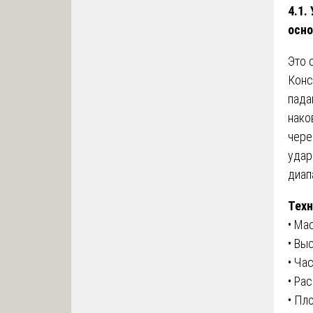
4.1.
осно
Это 
Конс
пада
нако
чере
удар
диап
Техн
• Мас
• Вы
• Ча
• Ра
• Пл