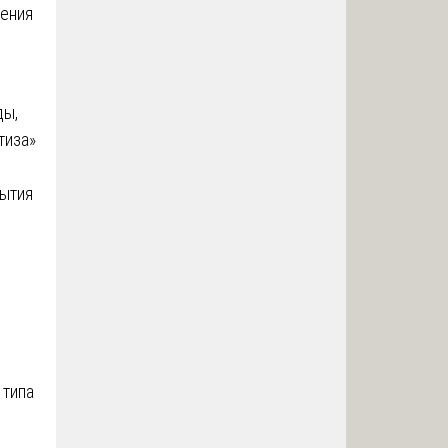
рения
ды,
тиза»
рытия
 типа