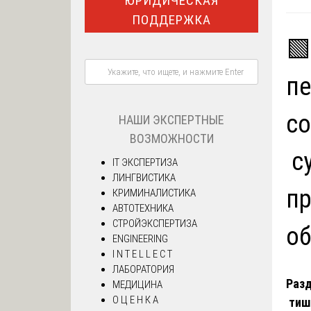
ЮРИДИЧЕСКАЯ
ПОДДЕРЖКА
🟩
пе
со
НАШИ ЭКСПЕРТНЫЕ
ВОЗМОЖНОСТИ
су
IT ЭКСПЕРТИЗА
ЛИНГВИСТИКА
п
КРИМИНАЛИСТИКА
АВТОТЕХНИКА
СТРОЙЭКСПЕРТИЗА
о
ENGINEERING
I N T E L L E C T
ЛАБОРАТОРИЯ
Разд
МЕДИЦИНА
О Ц Е Н К А
тиш