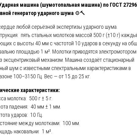
 Ударная машина (шумотопальная машина) по ГОСТ 27296
вной генератор ударного шума
⚙️🔨
сердце любой серьёзной экспертизы ударного шума.
трукция: пять стальных молотков массой 500 г (±10 г) кажды
ющих с высоты 40 мм с частотой 10 ударов в секунду на об
вальню площадью 1 м². Молотки приводятся электромотором
з эксцентриковый механизм. Машина создаёт стационарный
ный шум с известными спектральными характеристиками в
азоне 100–3150 Гц. Вес — от 15 до 25 кг.
ические характеристики:
са молотка: 500 г ± 5 г.
сота падения: 40 мм ± 1 мм.
стота ударов: 10 Гц.
сстояние между молотками: 100 мм.
ощадь наковальни: 1 м².