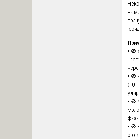
Неко
на м
полн
юрид
При
• 🚫
наст
чере
• 🚫
(10 
удар
• 🚫
моло
физи
• 🚫
это 