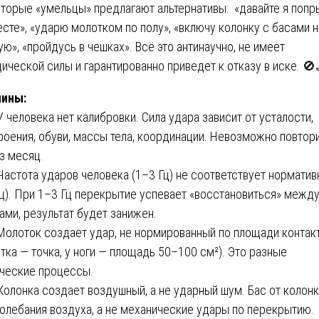
торые «умельцы» предлагают альтернативы: «давайте я попр
есте», «ударю молотком по полу», «включу колонку с басами н
ую», «пройдусь в чешках». Всё это антинаучно, не имеет
ической силы и гарантированно приведет к отказу в иске. 🚫
чины:
 У человека нет калибровки. Сила удара зависит от усталости,
роения, обуви, массы тела, координации. Невозможно повтор
з месяц.
 Частота ударов человека (1–3 Гц) не соответствует норматив
Гц). При 1–3 Гц перекрытие успевает «восстановиться» межд
ами, результат будет занижен.
 Молоток создает удар, не нормированный по площади контакт
тка — точка, у ноги — площадь 50–100 см²). Это разные
ческие процессы.
 Колонка создает воздушный, а не ударный шум. Бас от колон
колебания воздуха, а не механические удары по перекрытию.