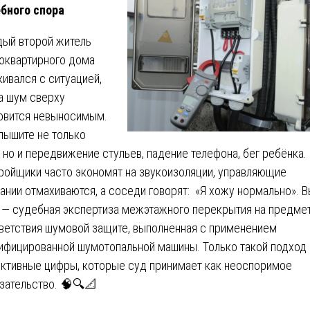
бного спора
ый второй житель
оквартирного дома
кивался с ситуацией,
а шум сверху
овится невыносимым.
лышите не только
, но и передвижение стульев, падение телефона, бег ребёнка.
ройщики часто экономят на звукоизоляции, управляющие
ании отмахиваются, а соседи говорят: «Я хожу нормально». 
 — судебная экспертиза межэтажного перекрытия на предме
ветствия шумовой защите, выполненная с применением
ифицированной шумотопальной машины. Только такой подход
ктивные цифры, которые суд принимает как неоспоримое
зательство. 🧠🔍📐