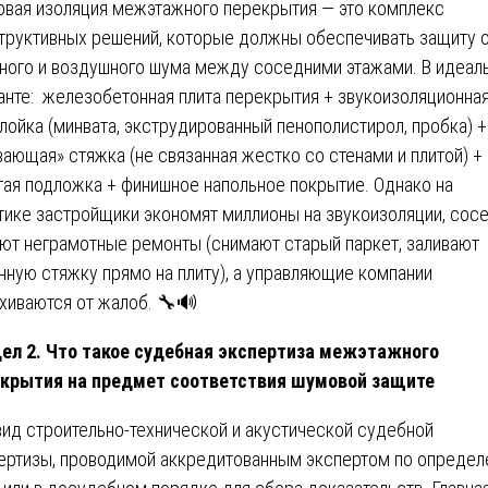
вая изоляция межэтажного перекрытия — это комплекс
труктивных решений, которые должны обеспечивать защиту 
ного и воздушного шума между соседними этажами. В идеал
анте: железобетонная плита перекрытия + звукоизоляционна
лойка (минвата, экструдированный пенополистирол, пробка) +
вающая» стяжка (не связанная жестко со стенами и плитой) +
гая подложка + финишное напольное покрытие. Однако на
тике застройщики экономят миллионы на звукоизоляции, сос
ют неграмотные ремонты (снимают старый паркет, заливают
нную стяжку прямо на плиту), а управляющие компании
хиваются от жалоб. 🔧🔊
ел 2. Что такое судебная экспертиза межэтажного
крытия на предмет соответствия шумовой защите
вид строительно-технической и акустической судебной
ертизы, проводимой аккредитованным экспертом по опреде