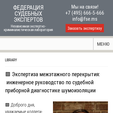
Skip
Мы на связи!
ФЕДЕРАЦИЯ
to
+7 (495) 666-5-666
СУДЕБНЫХ
content
info@fse.ms
ЭКСПЕРТОВ
Независимая экспертно-
Заказать экспертизу
криминалистическая лаборатория
МЕНЮ
LIBRARY
🟩 Экспертиза межэтажного перекрытия:
инженерное руководство по судебной
приборной диагностике шумоизоляции
🟩 Доброго дня,
уважаемые коллеги-