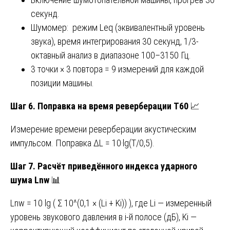
секунд.
Шумомер: режим Leq (эквивалентный уровень
звука), время интегрирования 30 секунд, 1/3-
октавный анализ в диапазоне 100–3150 Гц.
3 точки × 3 повтора = 9 измерений для каждой
позиции машины.
Шаг 6. Поправка на время реверберации T60
📈
Измерение времени реверберации акустическим
импульсом. Поправка ΔL = 10·lg(T/0,5).
Шаг 7. Расчёт приведённого индекса ударного
шума Lnw
📊
Lnw = 10 lg ( Σ 10^(0,1 × (Li + Ki)) ), где Li — измеренный
уровень звукового давления в i-й полосе (дБ), Ki —