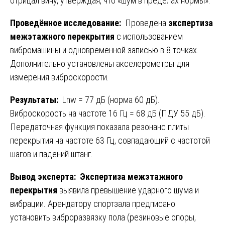
отрицал вину, утверждая, что «шум в пределах нормы».
Проведённое исследование:
Проведена
экспертиза
межэтажного перекрытия
с использованием
вибромашины и одновременной записью в 8 точках.
Дополнительно установлены акселерометры для
измерения виброскорости.
Результаты:
Lnw = 77 дБ (норма 60 дБ).
Виброскорость на частоте 16 Гц = 68 дБ (ПДУ 55 дБ).
Передаточная функция показала резонанс плиты
перекрытия на частоте 63 Гц, совпадающий с частотой
шагов и падений штанг.
Вывод эксперта:
Экспертиза межэтажного
перекрытия
выявила превышение ударного шума и
вибрации. Арендатору спортзала предписано
установить виброразвязку пола (резиновые опоры,